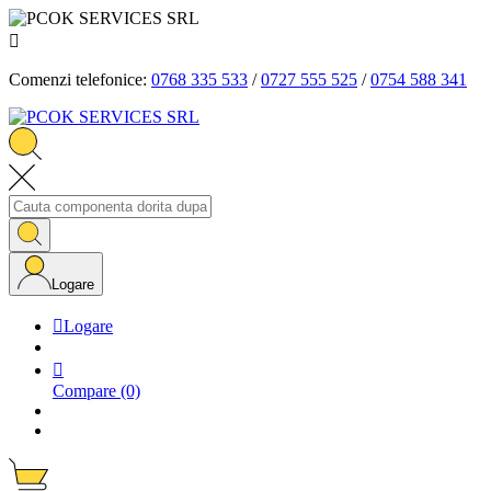

Comenzi telefonice:
0768 335 533
/
0727 555 525
/
0754 588 341
Logare

Logare

Compare
(0)