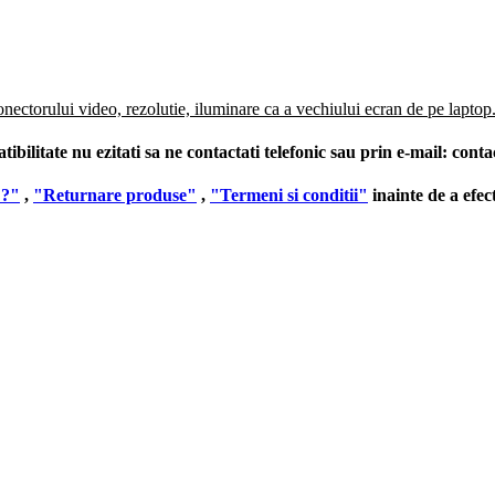
onectorului video, rezolutie, iluminare ca a vechiului ecran de pe laptop
ilitate nu ezitati sa ne contactati telefonic sau prin e-mail:
conta
 ?"
,
"Returnare produse"
,
"Termeni si conditii"
inainte de a efe