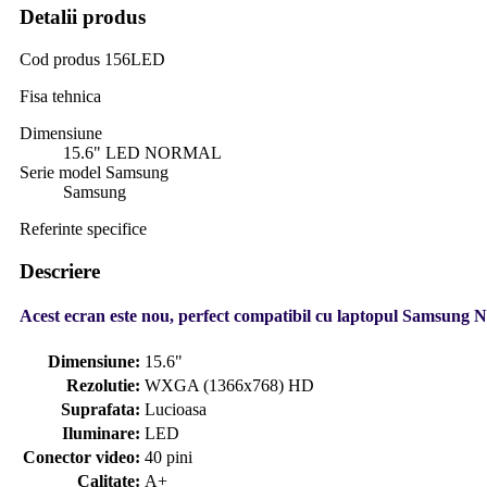
Detalii produs
Cod produs
156LED
Fisa tehnica
Dimensiune
15.6" LED NORMAL
Serie model Samsung
Samsung
Referinte specifice
Descriere
Acest ecran este nou, perfect compatibil cu laptopul Samsung NP
Dimensiune:
15.6"
Rezolutie:
WXGA (1366x768) HD
Suprafata:
Lucioasa
Iluminare:
LED
Conector video:
40 pini
Calitate:
A+