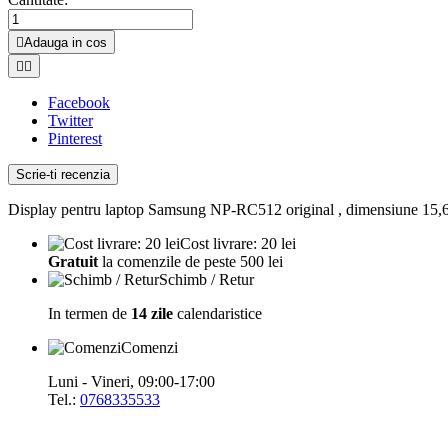

Adauga in cos


Facebook
Twitter
Pinterest
Scrie-ti recenzia
Display pentru laptop Samsung NP-RC512 original , dimensiune 15,6", 
Cost livrare: 20 lei
Gratuit
la comenzile de peste 500 lei
Schimb / Retur
In termen de
14 zile
calendaristice
Comenzi
Luni - Vineri, 09:00-17:00
Tel.:
0768335533