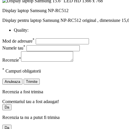
Display laptop Samsung NP-RC512
Display pentru laptop Samsung NP-RC512 original , dimensiune 15,6", 
Quality:
*
Mod de adresare
*
Numele tau
*
Recenzie
*
Campuri obligatorii
Anuleaza
Trimite
Recenzia a fost trimisa
Comentariul tau a fost adaugat!
Da
Recenzia ta nu a putut fi trimisa
Da