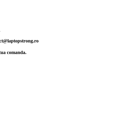
.
ct@laptopstrong.ro
ctua comanda.