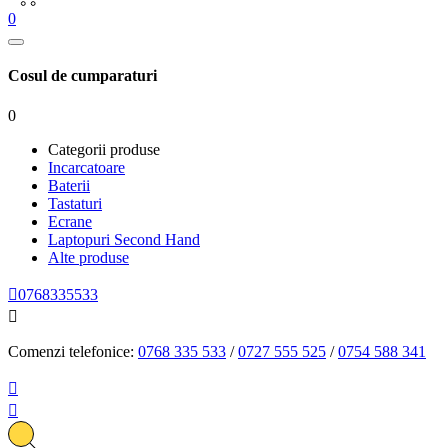
0
Cosul de cumparaturi
0
Categorii produse
Incarcatoare
Baterii
Tastaturi
Ecrane
Laptopuri Second Hand
Alte produse

0768335533

Comenzi telefonice:
0768 335 533
/
0727 555 525
/
0754 588 341

