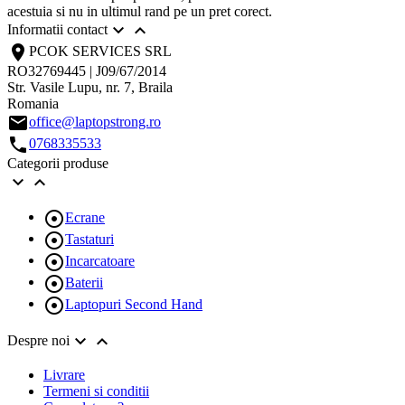
acestuia si nu in ultimul rand pe un pret corect.


Informatii contact
location_on
PCOK SERVICES SRL
RO32769445 | J09/67/2014
Str. Vasile Lupu, nr. 7, Braila
Romania
email
office@laptopstrong.ro
call
0768335533
Categorii produse



Ecrane

Tastaturi

Incarcatoare

Baterii

Laptopuri Second Hand


Despre noi
Livrare
Termeni si conditii