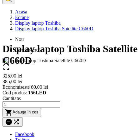
Acasa
Ecrane
Display laptop Toshiba
Display laptop Toshiba Satellite C660D
Nou
Display laptop Toshiba Satellite
La reducere!
C660D

325,00 lei
385,00 lei
Economiseste 60,00 lei
Cod produs:
156LED
Cantitate:

Adauga in cos


Facebook
Twitter