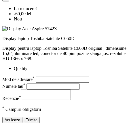
La reducere!
-60,00 lei
Nou
Display laptop Toshiba Satellite C660D
Display pentru laptop Toshiba Satellite C660D original , dimensiune
15,6", iluminare led, conector de 40 pini pozitie stanga jos, rezolutie
HD 1366 x 768.
Quality:
*
Mod de adresare
*
Numele tau
*
Recenzie
*
Campuri obligatorii
Anuleaza
Trimite