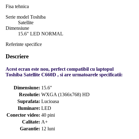
Fisa tehnica
Serie model Toshiba
Satellite
Dimensiune
15.6" LED NORMAL
Referinte specifice
Descriere
Acest ecran este nou, perfect compatibil cu laptopul
Toshiba Satellite C660D , si are urmatoarele specificatii:
Dimensiune:
15.6"
Rezolutie:
WXGA (1366x768) HD
Suprafata:
Lucioasa
Iluminare:
LED
Conector video:
40 pini
Calitate:
A+
Garantie:
12 luni