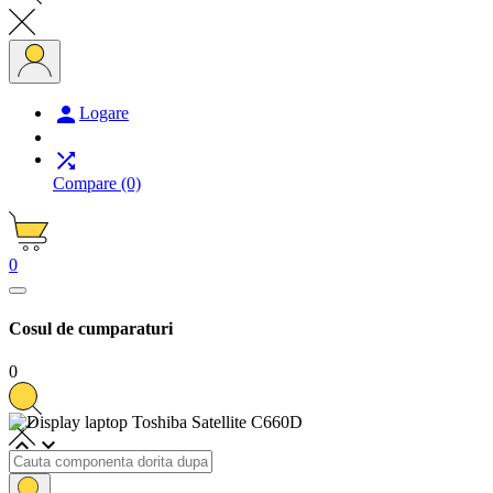

Logare

Compare
(0)
0
Cosul de cumparaturi
0

