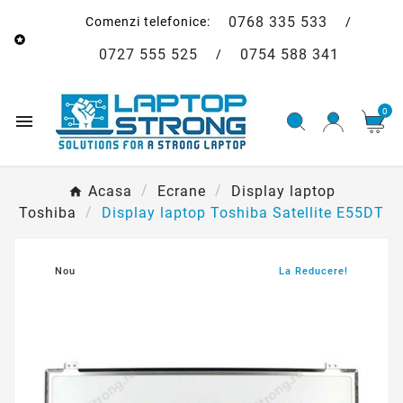
0768 335 533
Comenzi telefonice:
/

0727 555 525
0754 588 341
/
0

Acasa
Ecrane
Display laptop
Toshiba
Display laptop Toshiba Satellite E55DT
Nou
La Reducere!