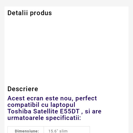
Detalii produs
Serie Model Toshiba
Satellite
Dimensiune
15.6" LED SLIM 40
PINI
Descriere
Acest ecran este nou, perfect
compatibil cu laptopul
Toshiba Satellite E55DT , si are
urmatoarele specificatii:
Dimensiune:
15.6" slim