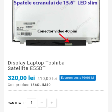

Display Laptop Toshiba
Satellite E55DT
320,00 lei
Economiseste 90,00 lei
410,00 lei
Cod produs:
156SLIM40
CANTITATE: