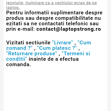
rezolutie, iluminare ca a vechiului ecran de pe
laptop.
Pentru informatii suplimentare despre
produs sau despre compatibilitate nu
ezitati sa ne contactati telefonic sau
prin e-mail:
contact@laptopstrong.ro
Vizitati sectiunile
"Livrare"
,
"Cum
comand ?"
,
"Cum platesc ?"
,
"Returnare produse"
,
"Termeni si
conditii"
inainte de a efectua
comanda.