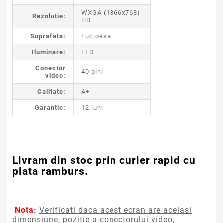
WXGA (1366x768)
Rezolutie:
HD
Suprafata:
Lucioasa
Iluminare:
LED
Conector
40 pini
video:
Calitate:
A+
Garantie:
12 luni
Livram din stoc prin curier rapid cu
plata ramburs.
Nota
:
Verificati daca acest ecran are aceiasi
dimensiune, pozitie a conectorului video,