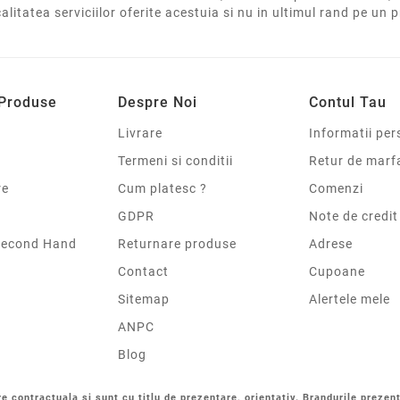
calitatea serviciilor oferite acestuia si nu in ultimul rand pe un 
 Produse
Despre Noi
Contul Tau
Livrare
Informatii per
Termeni si conditii
Retur de marf
re
Cum platesc ?
Comenzi
GDPR
Note de credit
Second Hand
Returnare produse
Adrese
Contact
Cupoane
Sitemap
Alertele mele
ANPC
Blog
re contractuala si sunt cu titlu de prezentare, orientativ. Brandurile prezent