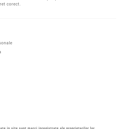
pret corect.
sonale
a
ate in site sunt marci inregistrate ale proprietarilor lor.