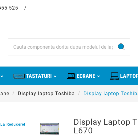
555 525
/
TASTATURI
ECRANE
LAPTOP
rane
Display laptop Toshiba
Display laptop Toshib
Display Laptop T
La Reducere!
L670