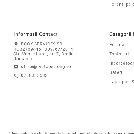
client, pe 
Informatii Contact
Categorii
PCOK SERVICES SRL
location_on
Ecrane
RO32769445 | J09/67/2014
Tastaturi
Str. Vasile Lupu, nr. 7, Braila
Romania
Incarcatoa
office@laptopstrong.ro
email
Baterii
0768335533
call
Laptopuri 
* Imaginile, pozele, fotografiile, si informatiile de pe site nu au valoa