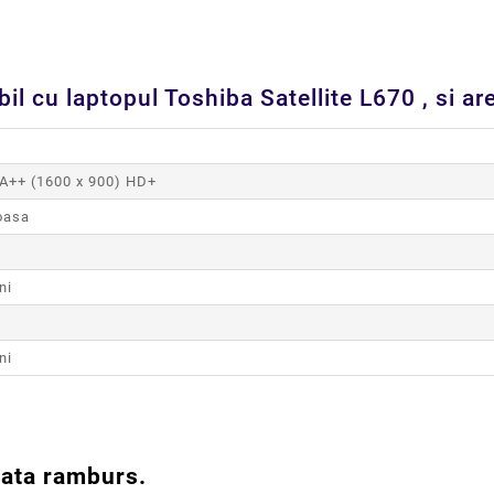
l cu laptopul Toshiba Satellite L670 , si are
++ (1600 x 900) HD+
oasa
ni
ni
lata ramburs.