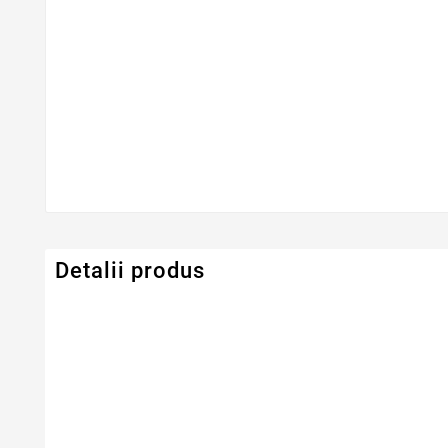
Detalii produs
Serie Model Toshiba
Satellite
Dimensiune
17.3" LED