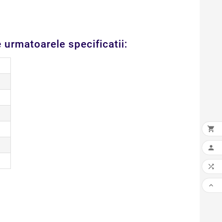
 urmatoarele specificatii:



