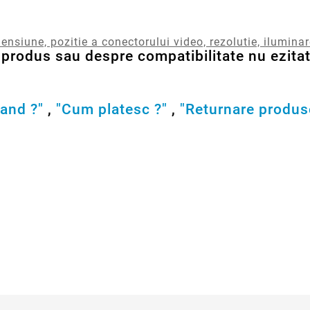
ensiune, pozitie a conectorului video, rezolutie, ilumina
produs sau despre compatibilitate nu ezitati
and ?"
,
"Cum platesc ?"
,
"Returnare produs