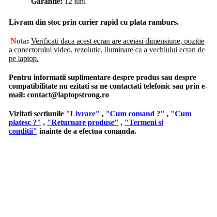
Garantie:
12 luni
Livram din stoc prin curier rapid cu plata ramburs.
Nota
:
Verificati daca acest ecran are aceiasi dimensiune, pozitie
a conectorului video, rezolutie, iluminare ca a vechiului ecran de
pe laptop.
Pentru informatii suplimentare despre produs sau despre
compatibilitate nu ezitati sa ne contactati telefonic sau prin e-
mail:
contact@laptopstrong.ro
Vizitati sectiunile
"Livrare"
,
"Cum comand ?"
,
"Cum
platesc ?"
,
"Returnare produse"
,
"Termeni si
conditii"
inainte de a efectua comanda.