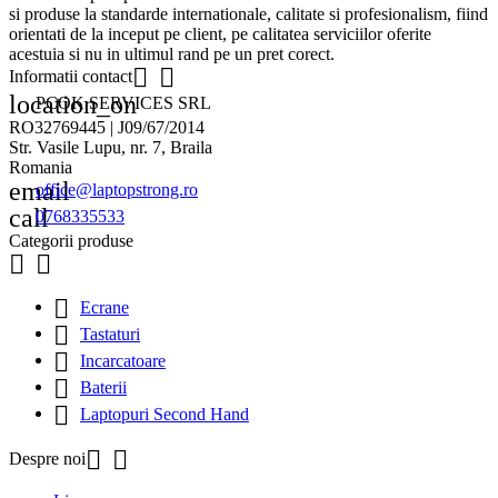
si produse la standarde internationale, calitate si profesionalism, fiind
orientati de la inceput pe client, pe calitatea serviciilor oferite
acestuia si nu in ultimul rand pe un pret corect.


Informatii contact
location_on
PCOK SERVICES SRL
RO32769445 | J09/67/2014
Str. Vasile Lupu, nr. 7, Braila
Romania
email
office@laptopstrong.ro
call
0768335533
Categorii produse



Ecrane

Tastaturi

Incarcatoare

Baterii

Laptopuri Second Hand


Despre noi