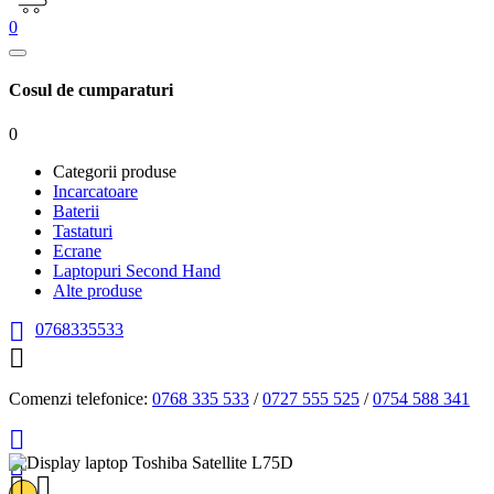
0
Cosul de cumparaturi
0
Categorii produse
Incarcatoare
Baterii
Tastaturi
Ecrane
Laptopuri Second Hand
Alte produse

0768335533

Comenzi telefonice:
0768 335 533
/
0727 555 525
/
0754 588 341



