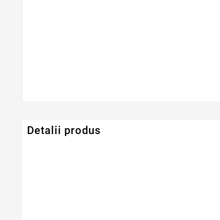
Detalii produs
Serie Model Toshiba
Satellite
Dimensiune
14.0" LED NORM