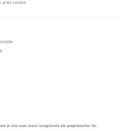
n pret corect.
rsonale
fa
t
ate in site sunt marci inregistrate ale proprietarilor lor.