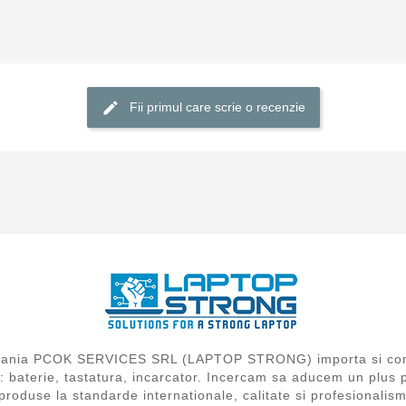
Fii primul care scrie o recenzie
compania PCOK SERVICES SRL (LAPTOP STRONG) importa si com
i: baterie, tastatura, incarcator. Incercam sa aducem un plus 
produse la standarde internationale, calitate si profesionalism,