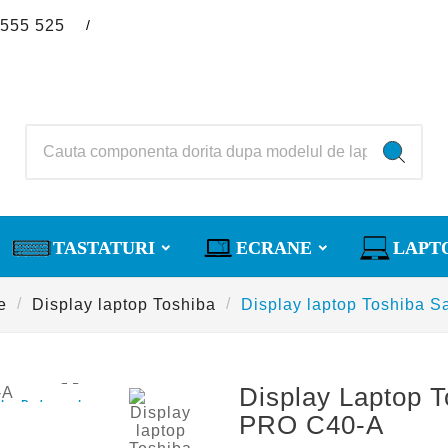
/
 555 525
TASTATURI
ECRANE
LAPT
e
Display laptop Toshiba
Display laptop Toshiba S

Display Laptop T
La Reducere!
PRO C40-A