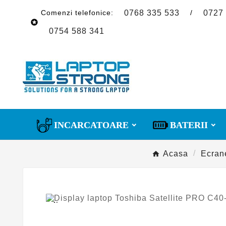
Comenzi telefonice:
/
0768 335 533
0727

0754 588 341
INCARCATOARE
BATERII
Acasa
Ecran
Nou