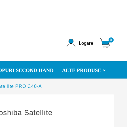
0
Logare
OPURI SECOND HAND
ALTE PRODUSE
atellite PRO C40-A
oshiba Satellite