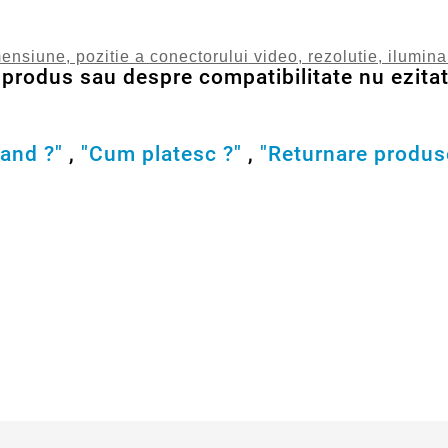
ensiune, pozitie a conectorului video, rezolutie, ilumin
produs sau despre compatibilitate nu ezitati
and ?"
,
"Cum platesc ?"
,
"Returnare produs