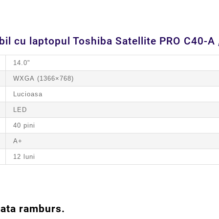
il cu laptopul Toshiba Satellite PRO C40-A , 
14.0"
WXGA (1366×768)
Lucioasa
LED
40 pini
A+
12 luni
lata ramburs.