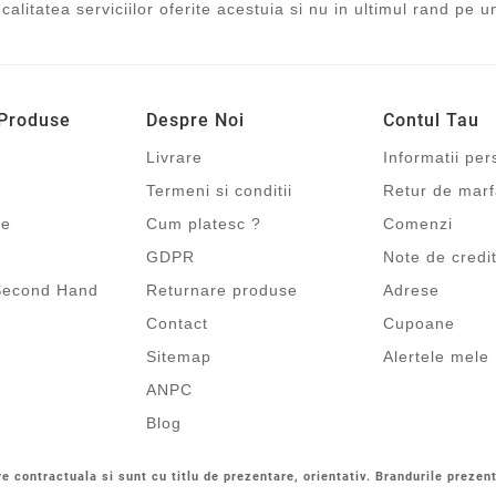
 calitatea serviciilor oferite acestuia si nu in ultimul rand pe u
 Produse
Despre Noi
Contul Tau
Livrare
Informatii pe
Termeni si conditii
Retur de mar
re
Cum platesc ?
Comenzi
GDPR
Note de credi
Second Hand
Returnare produse
Adrese
Contact
Cupoane
Sitemap
Alertele mele
ANPC
Blog
re contractuala si sunt cu titlu de prezentare, orientativ. Brandurile prezent