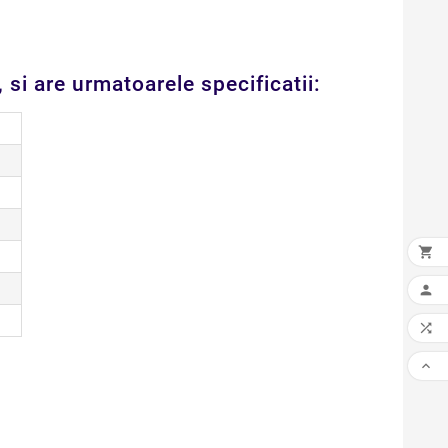
si are urmatoarele specificatii:



