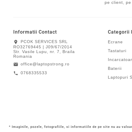
pe client, pe
Informatii Contact
Categorii
PCOK SERVICES SRL
location_on
Ecrane
RO32769445 | J09/67/2014
Tastaturi
Str. Vasile Lupu, nr. 7, Braila
Romania
Incarcatoa
office@laptopstrong.ro
email
Baterii
0768335533
call
Laptopuri 
* Imaginile, pozele, fotografiile, si informatiile de pe site nu au valoa