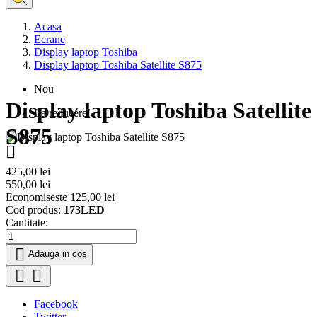
Acasa
Ecrane
Display laptop Toshiba
Display laptop Toshiba Satellite S875
Nou
Display laptop Toshiba Satellite
La reducere!
S875

425,00 lei
550,00 lei
Economiseste 125,00 lei
Cod produs:
173LED
Cantitate:

Adauga in cos


Facebook
Twitter