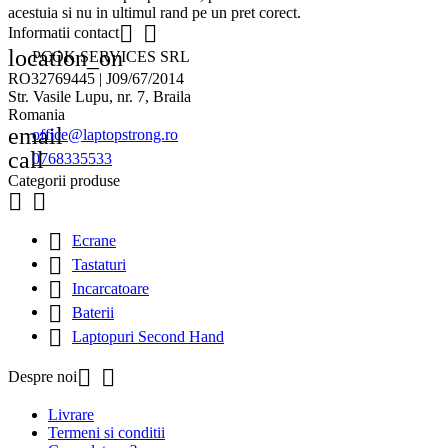
acestuia si nu in ultimul rand pe un pret corect.


Informatii contact
location_on
PCOK SERVICES SRL
RO32769445 | J09/67/2014
Str. Vasile Lupu, nr. 7, Braila
Romania
email
office@laptopstrong.ro
call
0768335533
Categorii produse



Ecrane

Tastaturi

Incarcatoare

Baterii

Laptopuri Second Hand


Despre noi
Livrare
Termeni si conditii