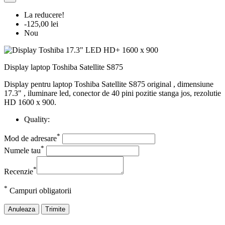
La reducere!
-125,00 lei
Nou
Display laptop Toshiba Satellite S875
Display pentru laptop Toshiba Satellite S875 original , dimensiune
17.3" , iluminare led, conector de 40 pini pozitie stanga jos, rezolutie
HD 1600 x 900.
Quality:
*
Mod de adresare
*
Numele tau
*
Recenzie
*
Campuri obligatorii
Anuleaza
Trimite