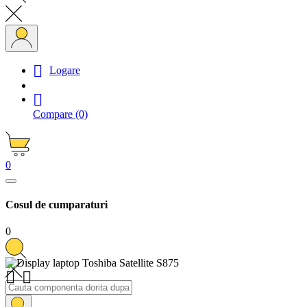

Logare

Compare
(0)
0
Cosul de cumparaturi
0

