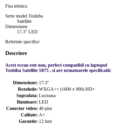
Fisa tehnica
Serie model Toshiba
Satellite
Dimensiune
17.3" LED
Referinte specifice
Descriere
Acest ecran este nou, perfect compatibil cu laptopul
Toshiba Satellite S875 , si are urmatoarele specificatii:
Dimensiune:
17.3"
Rezolutie:
WXGA++ (1600 x 900) HD+
Suprafata:
Lucioasa
Iluminare:
LED
Conector video:
40 pini
Calitate:
A+
Garantie:
12 luni