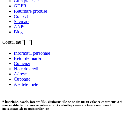
Cum platesc ?
GDPR
Returnare produse
Contact
Sitemap
ANPC
Blog


Contul tau
Informatii personale
Retur de marfa
Comenzi
Note de credit
Adrese
Cupoane
Alertele mele
* Imaginile, pozele, fotografiile, si informatiile de pe site nu au valoare contractuala si
sunt cu titlu de prezentare, orientativ. Brandurile prezentate in site sunt marci
inregistrate ale proprietarilor lor.