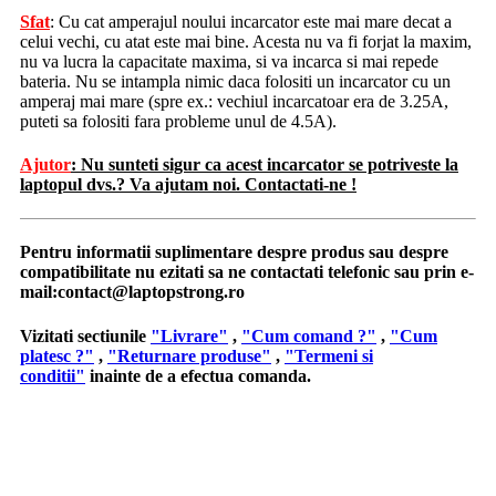
Sfat
: Cu cat amperajul noului incarcator este mai mare decat a
celui vechi, cu atat este mai bine. Acesta nu va fi forjat la maxim,
nu va lucra la capacitate maxima, si va incarca si mai repede
bateria. Nu se intampla nimic daca folositi un incarcator cu un
amperaj mai mare (spre ex.: vechiul incarcatoar era de 3.25A,
puteti sa folositi fara probleme unul de 4.5A).
Ajutor
: Nu sunteti sigur ca acest incarcator se potriveste la
laptopul dvs.? Va ajutam noi. Contactati-ne !
Pentru informatii suplimentare despre produs sau despre
compatibilitate nu ezitati sa ne contactati telefonic sau prin e-
mail:
contact@laptopstrong.ro
Vizitati sectiunile
"Livrare"
,
"Cum comand ?"
,
"Cum
platesc ?"
,
"Returnare produse"
,
"Termeni si
conditii"
inainte de a efectua comanda.