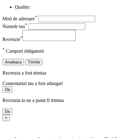
Quality:
*
Mod de adresare
*
Numele tau
*
Recenzie
*
Campuri obligatorii
Anuleaza
Trimite
Recenzia a fost trimisa
Comentariul tau a fost adaugat!
Da
Recenzia ta nu a putut fi trimisa
Da
×