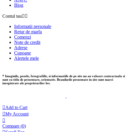
Blog
Contul tau


Informatii personale
Retur de marfa
Comenzi
Note de credit
Adrese
Cupoane
Alertele mele
* Imaginile, pozele, fotografiile, si informatiile de pe site nu au valoare contractuala si
sunt cu titlu de prezentare, orientativ. Brandurile prezentate in site sunt marci
inregistrate ale proprietarilor lor.

Add to Cart

My Account

Compare (
0
)