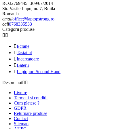
RO32769445 | J09/67/2014
Str. Vasile Lupu, nr. 7, Braila
Romania
email
office@laptopstrong.ro
call
0768335533
Categorii produse



Ecrane

Tastaturi

Incarcatoare

Baterii

Laptopuri Second Hand
Despre noi


Livrare
Termeni si conditii
Cum platesc ?
GDPR
Returnare produse
Contact
Sitemap
ANPC