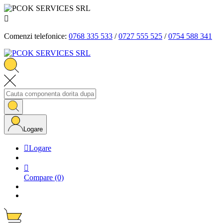

Comenzi telefonice:
0768 335 533
/
0727 555 525
/
0754 588 341
Logare

Logare

Compare
(0)