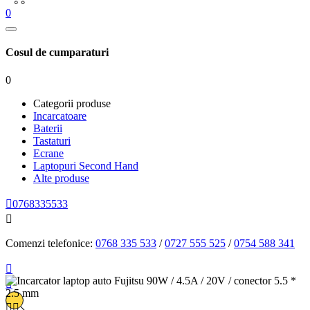
0
Cosul de cumparaturi
0
Categorii produse
Incarcatoare
Baterii
Tastaturi
Ecrane
Laptopuri Second Hand
Alte produse

0768335533

Comenzi telefonice:
0768 335 533
/
0727 555 525
/
0754 588 341



