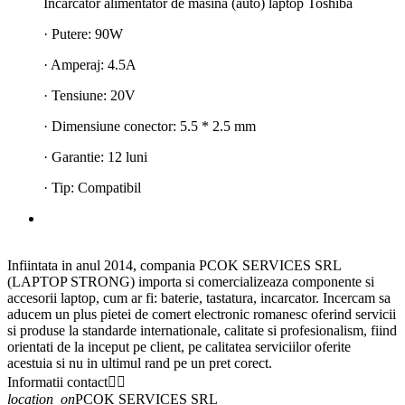
Incarcator alimentator de masina (auto) laptop Toshiba
· Putere: 90W
· Amperaj: 4.5A
· Tensiune: 20V
· Dimensiune conector: 5.5 * 2.5 mm
· Garantie: 12 luni
· Tip: Compatibil
Infiintata in anul 2014, compania PCOK SERVICES SRL
(LAPTOP STRONG) importa si comercializeaza componente si
accesorii laptop, cum ar fi: baterie, tastatura, incarcator. Incercam sa
aducem un plus pietei de comert electronic romanesc oferind servicii
si produse la standarde internationale, calitate si profesionalism, fiind
orientati de la inceput pe client, pe calitatea serviciilor oferite
acestuia si nu in ultimul rand pe un pret corect.
Informatii contact


location_on
PCOK SERVICES SRL