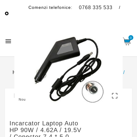
Comenzi telefonice:
/
0768 335 533

/
0727 555 525
0754 588 341
0

Acasa
Incarcatoare
Incarcatoare
HP
Incarcator laptop auto HP 90W / 4.62A /
19.5V / conector 7.4 * 5.0 mm

Nou
Incarcator Laptop Auto
HP 90W / 4.62A / 19.5V
/ Conector 7.4 * 5.0