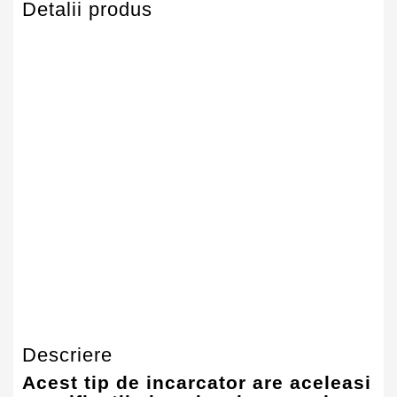
Detalii produs
Putere
90W
Tensiune Iesire
19.5V
(output)
Dimensiune Conector
7.4 * 5.0 Mm
(mufa)
Stare
Nou
Garantie
12 Luni
Descriere
Acest tip de incarcator are aceleasi