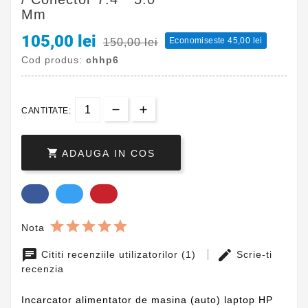
Mm
105,00 lei
Economiseste 45,00 lei
150,00 lei
Cod produs:
chhp6
CANTITATE:

ADAUGA IN COS
Nota
Cititi recenziile utilizatorilor (1)
Scrie-ti
recenzia
Incarcator alimentator de masina (auto) laptop HP