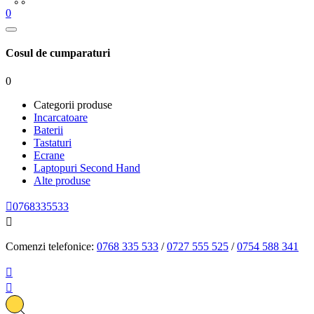
0
Cosul de cumparaturi
0
Categorii produse
Incarcatoare
Baterii
Tastaturi
Ecrane
Laptopuri Second Hand
Alte produse

0768335533

Comenzi telefonice:
0768 335 533
/
0727 555 525
/
0754 588 341

