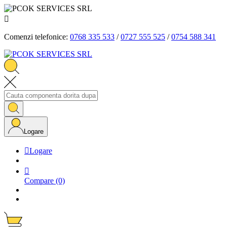

Comenzi telefonice:
0768 335 533
/
0727 555 525
/
0754 588 341
Logare

Logare

Compare
(0)