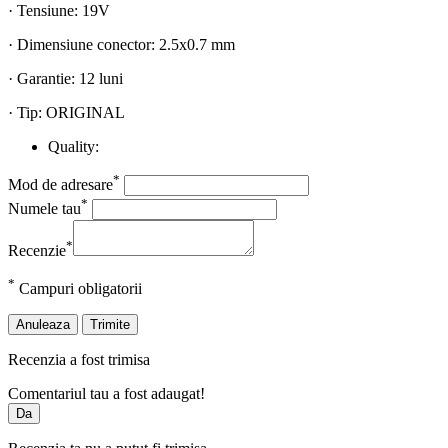
· Tensiune: 19V
· Dimensiune conector: 2.5x0.7 mm
· Garantie: 12 luni
· Tip: ORIGINAL
Quality:
*
Mod de adresare
*
Numele tau
*
Recenzie
*
Campuri obligatorii
Anuleaza
Trimite
Recenzia a fost trimisa
Comentariul tau a fost adaugat!
Da