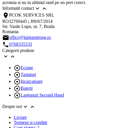
acestuia si nu in ultimul rand pe un pret corect.


Informatii contact
location_on
PCOK SERVICES SRL
RO32769445 | J09/67/2014
Str. Vasile Lupu, nr. 7, Braila
Romania
email
office@laptopstrong.ro
call
0768335533
Categorii produse



Ecrane

Tastaturi

Incarcatoare

Baterii

Laptopuri Second Hand


Despre noi
Livrare
Termeni si conditii
Cum platesc ?