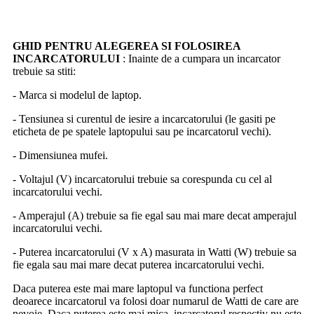
GHID PENTRU ALEGEREA SI FOLOSIREA
INCARCATORULUI
: Inainte de a cumpara un incarcator
trebuie sa stiti:
- Marca si modelul de laptop.
- Tensiunea si curentul de iesire a incarcatorului (le gasiti pe
eticheta de pe spatele laptopului sau pe incarcatorul vechi).
- Dimensiunea mufei.
- Voltajul (V) incarcatorului trebuie sa corespunda cu cel al
incarcatorului vechi.
- Amperajul (A) trebuie sa fie egal sau mai mare decat amperajul
incarcatorului vechi.
- Puterea incarcatorului (V x A) masurata in Watti (W) trebuie sa
fie egala sau mai mare decat puterea incarcatorului vechi.
Daca puterea este mai mare laptopul va functiona perfect
deoarece incarcatorul va folosi doar numarul de Watti de care are
nevoie. Daca puterea este mai mica, incarcatorul respectiv nu este