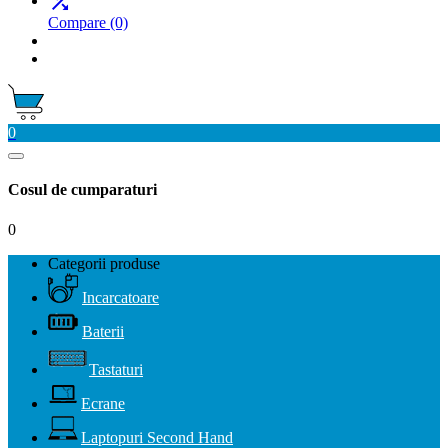

Compare
(0)
0
Cosul de cumparaturi
0
Categorii produse
Incarcatoare
Baterii
Tastaturi
Ecrane
Laptopuri Second Hand