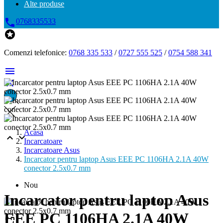
Alte produse

0768335533

Comenzi telefonice:
0768 335 533
/
0727 555 525
/
0754 588 341


Acasa


Incarcatoare
Incarcatoare Asus
Incarcator pentru laptop Asus EEE PC 1106HA 2.1A 40W
conector 2.5x0.7 mm
Nou
Incarcator pentru laptop Asus
EEE PC 1106HA 2.1A 40W
