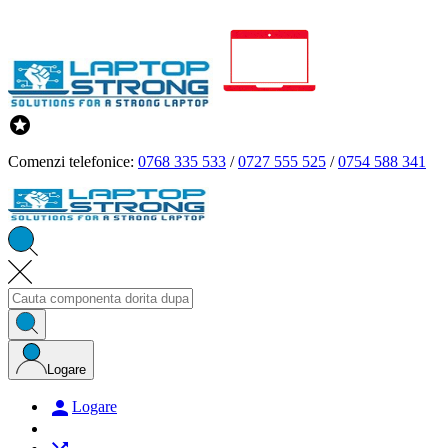

Comenzi telefonice:
0768 335 533
/
0727 555 525
/
0754 588 341
Logare

Logare