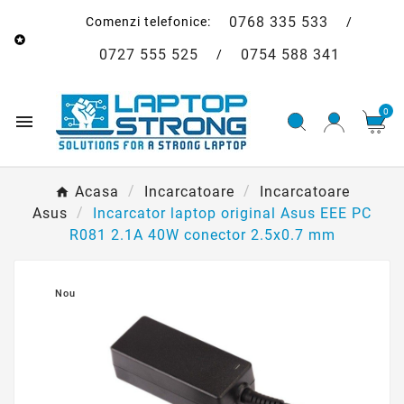
0768 335 533
Comenzi telefonice:
/

0727 555 525
0754 588 341
/
0

Acasa
Incarcatoare
Incarcatoare
Asus
Incarcator laptop original Asus EEE PC
R081 2.1A 40W conector 2.5x0.7 mm
Nou