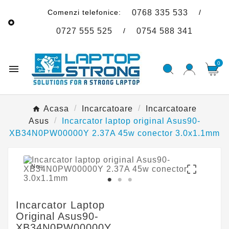
Comenzi telefonice:
/
0768 335 533

/
0727 555 525
0754 588 341
0

Acasa
Incarcatoare
Incarcatoare
Asus
Incarcator laptop original Asus90-
XB34N0PW00000Y 2.37A 45w conector 3.0x1.1mm
Nou

Incarcator Laptop
Original Asus90-
XB34N0PW00000Y