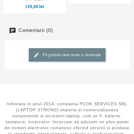
125,00 lei
Comentarii (0)
Fii primul care scrie o recenzie
Infiintata in anul 2014, compania PCOK SERVICES SRL
(LAPTOP STRONG) importa si comercializeaza
componente si accesorii laptop, cum ar fi: baterie,
tastatura, incarcator. Incercam sa aducem un plus pietei
de comert electronic romanesc oferind servicii si produse
la standarde internationale, calitate si profesionalism,