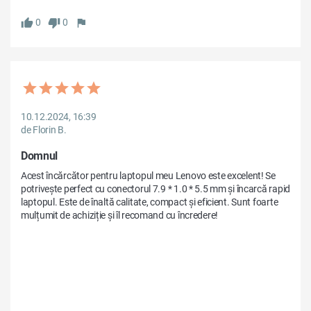
0
0
10.12.2024, 16:39
de Florin B.
Domnul
Acest încărcător pentru laptopul meu Lenovo este excelent! Se 
potrivește perfect cu conectorul 7.9 * 1.0 * 5.5 mm și încarcă rapid 
laptopul. Este de înaltă calitate, compact și eficient. Sunt foarte 
mulțumit de achiziție și îl recomand cu încredere!
