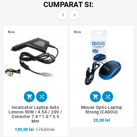
CUMPARAT SI:


Nou
Nou




Incarcator Laptop Auto
Mouse Optic Laptop
Lenovo 90W / 4.5A / 20V /
Strong (CADOU)
Conector 7.8 * 1.0 * 5.5
25,00 lei
Mm
130,00 lei
175,00 lei