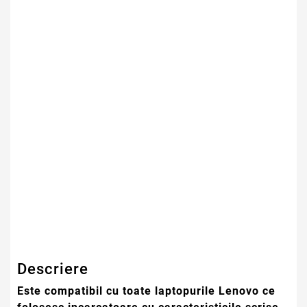
Tensiune Intrare
100-240V
(input)
Tensiune Iesire
20V
(output)
Dimensiune Conector
7.9 * 1.0 * 5.5 Mm
(mufa)
Cablu Alimentare
Inclus In Pachet
Priza
(cadou)
Stare
Nou
Garantie
12 Luni
Descriere
Este compatibil cu toate laptopurile Lenovo ce