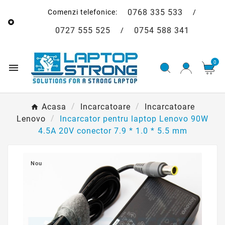
0768 335 533
Comenzi telefonice:
/

0727 555 525
0754 588 341
/
0

Acasa
Incarcatoare
Incarcatoare
Lenovo
Incarcator pentru laptop Lenovo 90W
4.5A 20V conector 7.9 * 1.0 * 5.5 mm
Nou