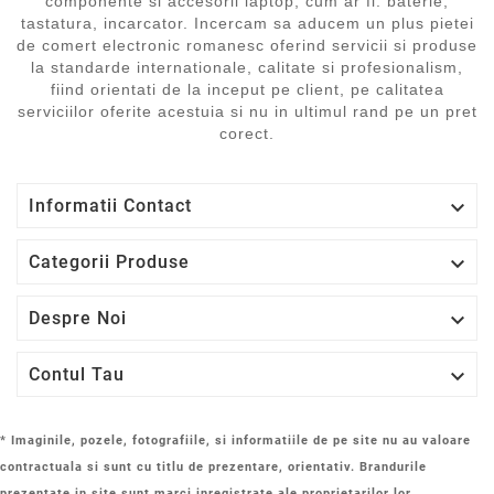
componente si accesorii laptop, cum ar fi: baterie,
tastatura, incarcator. Incercam sa aducem un plus pietei
de comert electronic romanesc oferind servicii si produse
la standarde internationale, calitate si profesionalism,
fiind orientati de la inceput pe client, pe calitatea
serviciilor oferite acestuia si nu in ultimul rand pe un pret
corect.

Informatii Contact

Categorii Produse

Despre Noi

Contul Tau
* Imaginile, pozele, fotografiile, si informatiile de pe site nu au valoare
contractuala si sunt cu titlu de prezentare, orientativ. Brandurile
prezentate in site sunt marci inregistrate ale proprietarilor lor.