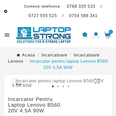
Comenzi telefonice:
/
0768 335 533

/
0727 555 525
0754 588 341
0

Acasa
Incarcatoare
Incarcatoare
Lenovo
Incarcator pentru laptop Lenovo B560
20V 4.5A 90W

Nou
Incarcator Pentru
Laptop Lenovo B560
20V 4.5A 90W