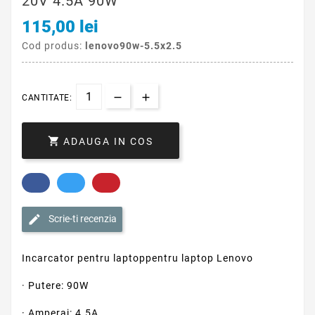
20V 4.5A 90W
115,00 lei
Cod produs:
lenovo90w-5.5x2.5
CANTITATE:

ADAUGA IN COS
Scrie-ti recenzia
Incarcator pentru laptoppentru laptop Lenovo
· Putere: 90W
· Amperaj: 4.5A