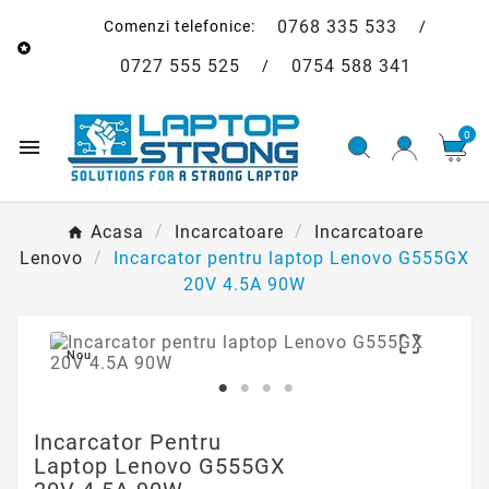
0768 335 533
Comenzi telefonice:
/

0727 555 525
0754 588 341
/
0

Acasa
Incarcatoare
Incarcatoare
Lenovo
Incarcator pentru laptop Lenovo G555GX
20V 4.5A 90W

Nou
Incarcator Pentru
Laptop Lenovo G555GX