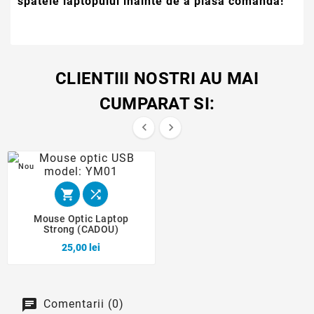
spatele laptopului inainte de a plasa comanda!
CLIENTIII NOSTRI AU MAI
CUMPARAT SI:


Nou


Mouse Optic Laptop
Strong (CADOU)
25,00 lei
Comentarii (0)