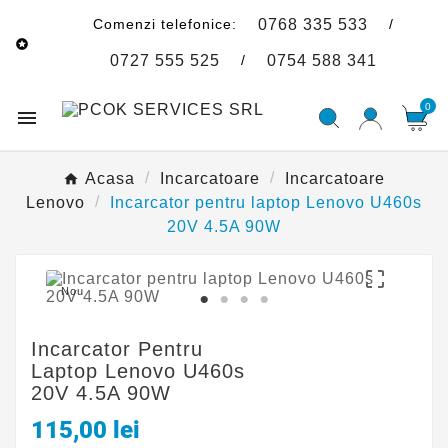
Comenzi telefonice:
/
0768 335 533

/
0727 555 525
0754 588 341
0

Acasa
Incarcatoare
Incarcatoare
Lenovo
Incarcator pentru laptop Lenovo U460s
20V 4.5A 90W

Nou
Incarcator Pentru
Laptop Lenovo U460s
20V 4.5A 90W
115,00 lei