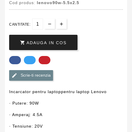
Cod produs:
lenovo90w-5.5x2.5
CANTITATE:

ADAUGA IN COS
Scrie-ti recenzia
Incarcator pentru laptoppentru laptop Lenovo
· Putere: 90W
· Amperaj: 4.5A
· Tensiune: 20V