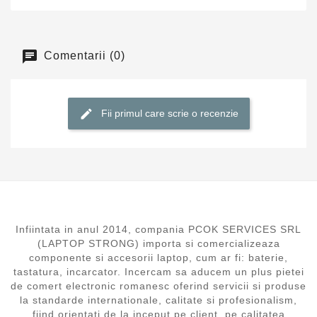
Comentarii (0)
Fii primul care scrie o recenzie
Infiintata in anul 2014, compania PCOK SERVICES SRL
(LAPTOP STRONG) importa si comercializeaza
componente si accesorii laptop, cum ar fi: baterie,
tastatura, incarcator. Incercam sa aducem un plus pietei
de comert electronic romanesc oferind servicii si produse
la standarde internationale, calitate si profesionalism,
fiind orientati de la inceput pe client, pe calitatea