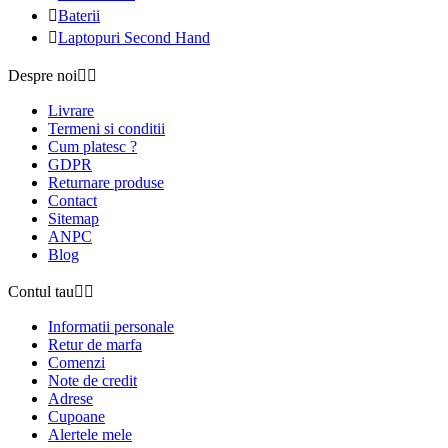

Baterii

Laptopuri Second Hand
Despre noi


Livrare
Termeni si conditii
Cum platesc ?
GDPR
Returnare produse
Contact
Sitemap
ANPC
Blog
Contul tau


Informatii personale
Retur de marfa
Comenzi
Note de credit
Adrese
Cupoane
Alertele mele