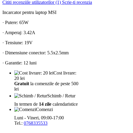
Cititi recenziile utilizatorilor (1)
Scrie-ti recenzia
Incarcator pentru laptop MSI
· Putere: 65W
· Amperaj: 3.42A
· Tensiune: 19V
· Dimensiune conector: 5.5x2.5mm
· Garantie: 12 luni
Cost livrare:
20 lei
Gratuit
la comenzile de peste 500
lei
Schimb / Retur
In termen de
14 zile
calendaristice
Comenzi
Luni - Vineri, 09:00-17:00
Tel.:
0768335533