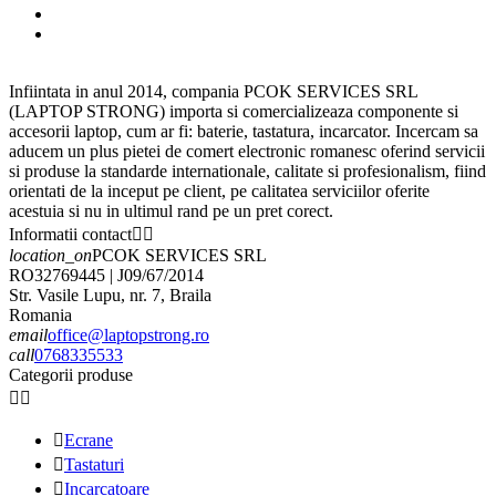
Infiintata in anul 2014, compania PCOK SERVICES SRL
(LAPTOP STRONG) importa si comercializeaza componente si
accesorii laptop, cum ar fi: baterie, tastatura, incarcator. Incercam sa
aducem un plus pietei de comert electronic romanesc oferind servicii
si produse la standarde internationale, calitate si profesionalism, fiind
orientati de la inceput pe client, pe calitatea serviciilor oferite
acestuia si nu in ultimul rand pe un pret corect.
Informatii contact


location_on
PCOK SERVICES SRL
RO32769445 | J09/67/2014
Str. Vasile Lupu, nr. 7, Braila
Romania
email
office@laptopstrong.ro
call
0768335533
Categorii produse



Ecrane

Tastaturi

Incarcatoare