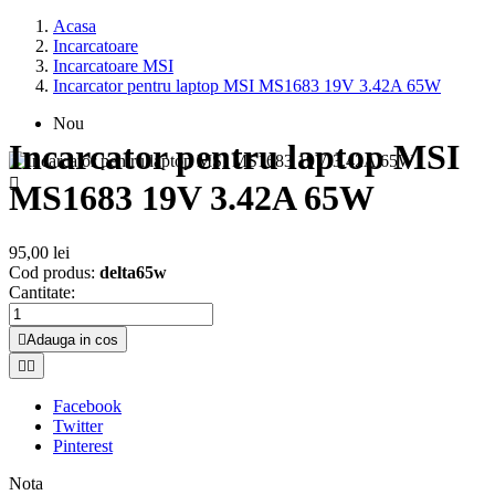
Acasa
Incarcatoare
Incarcatoare MSI
Incarcator pentru laptop MSI MS1683 19V 3.42A 65W
Nou
Incarcator pentru laptop MSI

MS1683 19V 3.42A 65W
95,00 lei
Cod produs:
delta65w
Cantitate:

Adauga in cos


Facebook
Twitter
Pinterest
Nota