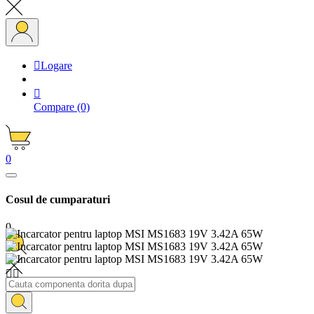

Logare

Compare
(0)
0
Cosul de cumparaturi
0

