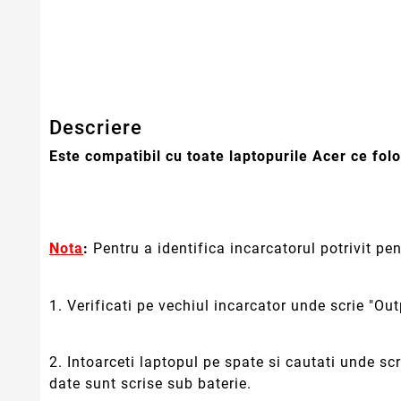
Stare
Nou
Garantie
12 Luni
Descriere
Este compatibil cu toate laptopurile Acer ce folo
Nota
:
Pentru a identifica incarcatorul potrivit pe
1. Verificati pe vechiul incarcator unde scrie "Ou
2. Intoarceti laptopul pe spate si cautati unde sc
date sunt scrise sub baterie.