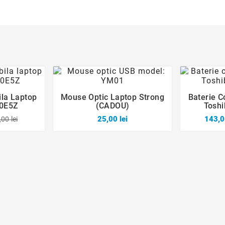
ila Laptop
Mouse Optic Laptop Strong
Baterie C





0E5Z
(CADOU)
Tosh
25,00 lei
143,0
00 lei