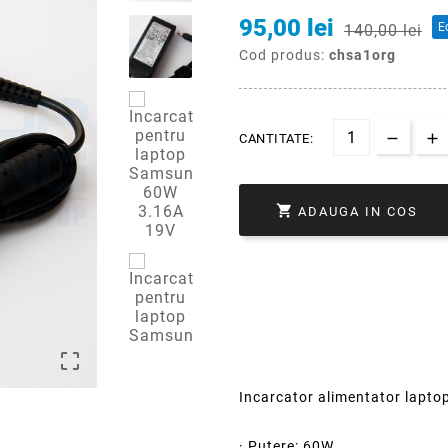
95,00 lei
E
140,00 lei
Cod produs:
chsa1org
CANTITATE:

ADAUGA IN COS

Incarcator alimentator lapt
· Putere: 60W