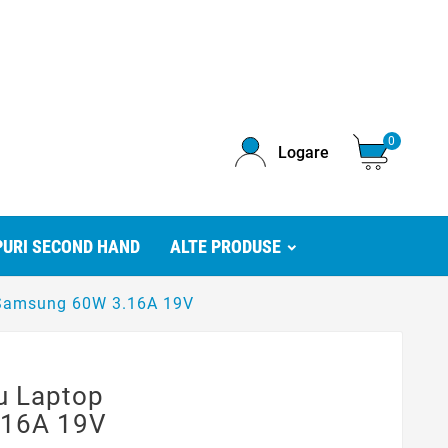
0
Logare
URI SECOND HAND
ALTE PRODUSE
p Samsung 60W 3.16A 19V
u Laptop
.16A 19V