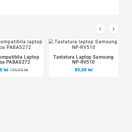


ompatibila Laptop
Tastatura Laptop Samsung





iba PABAS272
NP-RV510
0 lei
85,00 lei
155,00 lei