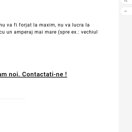


u va fi forjat la maxim, nu va lucra la
 cu un amperaj mai mare (spre ex.: vechiul
am noi. Contactati-ne !