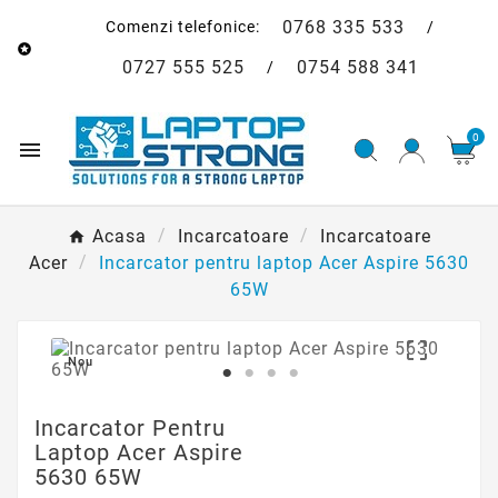
0768 335 533
Comenzi telefonice:
/

0727 555 525
0754 588 341
/
0

Acasa
Incarcatoare
Incarcatoare
Acer
Incarcator pentru laptop Acer Aspire 5630
65W

Nou
Incarcator Pentru
Laptop Acer Aspire
5630 65W