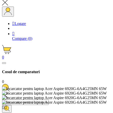

Logare

Compare
(0)
0
Cosul de cumparaturi
0

