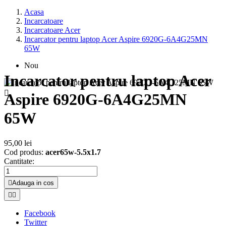
Acasa
Incarcatoare
Incarcatoare Acer
Incarcator pentru laptop Acer Aspire 6920G-6A4G25MN
65W
Nou
Incarcator pentru laptop Acer

Aspire 6920G-6A4G25MN
65W
95,00 lei
Cod produs:
acer65w-5.5x1.7
Cantitate:

Adauga in cos


Facebook
Twitter