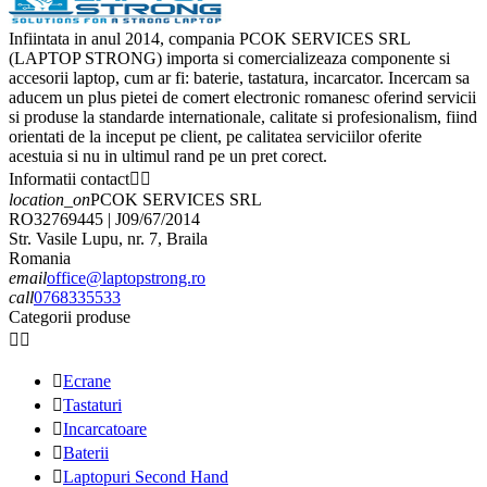
Infiintata in anul 2014, compania PCOK SERVICES SRL
(LAPTOP STRONG) importa si comercializeaza componente si
accesorii laptop, cum ar fi: baterie, tastatura, incarcator. Incercam sa
aducem un plus pietei de comert electronic romanesc oferind servicii
si produse la standarde internationale, calitate si profesionalism, fiind
orientati de la inceput pe client, pe calitatea serviciilor oferite
acestuia si nu in ultimul rand pe un pret corect.
Informatii contact


location_on
PCOK SERVICES SRL
RO32769445 | J09/67/2014
Str. Vasile Lupu, nr. 7, Braila
Romania
email
office@laptopstrong.ro
call
0768335533
Categorii produse



Ecrane

Tastaturi

Incarcatoare

Baterii

Laptopuri Second Hand