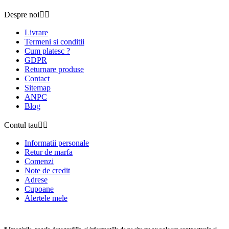
Despre noi


Livrare
Termeni si conditii
Cum platesc ?
GDPR
Returnare produse
Contact
Sitemap
ANPC
Blog
Contul tau


Informatii personale
Retur de marfa
Comenzi
Note de credit
Adrese
Cupoane
Alertele mele
* Imaginile, pozele, fotografiile, si informatiile de pe site nu au valoare contractuala si