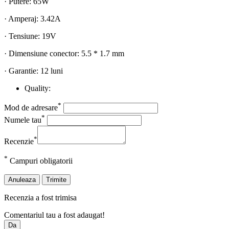
· Putere: 65W
· Amperaj: 3.42A
· Tensiune: 19V
· Dimensiune conector: 5.5 * 1.7 mm
· Garantie: 12 luni
Quality:
*
Mod de adresare
*
Numele tau
*
Recenzie
*
Campuri obligatorii
Anuleaza
Trimite
Recenzia a fost trimisa
Comentariul tau a fost adaugat!
Da