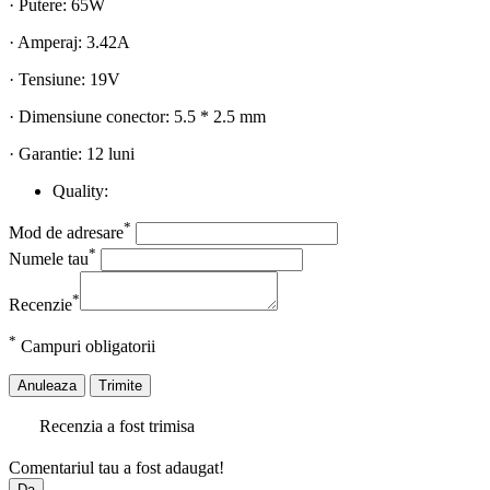
· Putere: 65W
· Amperaj: 3.42A
· Tensiune: 19V
· Dimensiune conector: 5.5 * 2.5 mm
· Garantie: 12 luni
Quality:
*
Mod de adresare
*
Numele tau
*
Recenzie
*
Campuri obligatorii
Anuleaza
Trimite
Recenzia a fost trimisa
Comentariul tau a fost adaugat!
Da