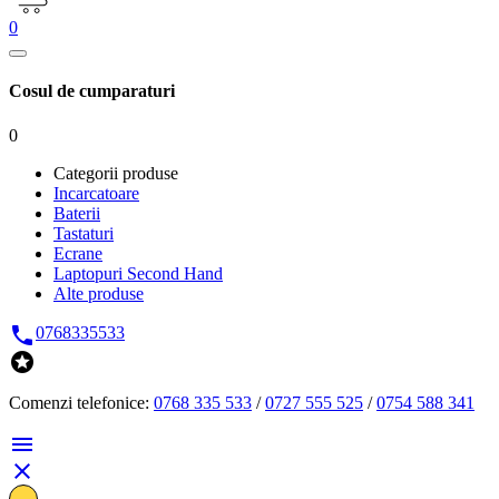
0
Cosul de cumparaturi
0
Categorii produse
Incarcatoare
Baterii
Tastaturi
Ecrane
Laptopuri Second Hand
Alte produse

0768335533

Comenzi telefonice:
0768 335 533
/
0727 555 525
/
0754 588 341

