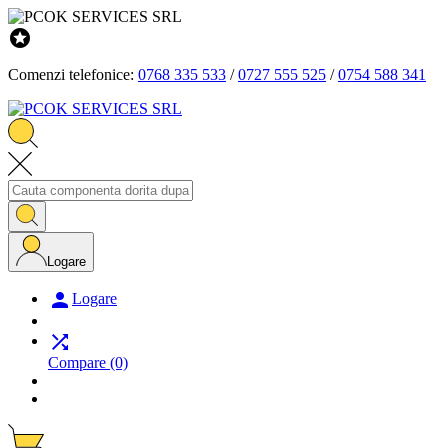

Comenzi telefonice:
0768 335 533
/
0727 555 525
/
0754 588 341
Logare

Logare

Compare
(0)