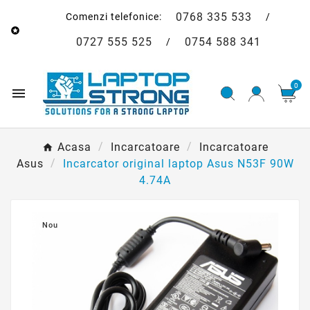
0768 335 533
Comenzi telefonice:
/

0727 555 525
0754 588 341
/
0

Acasa
Incarcatoare
Incarcatoare
Asus
Incarcator original laptop Asus N53F 90W
4.74A
Nou