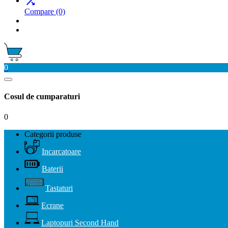

Compare
(0)
0
Cosul de cumparaturi
0
Categorii produse
Incarcatoare
Baterii
Tastaturi
Ecrane
Laptopuri Second Hand