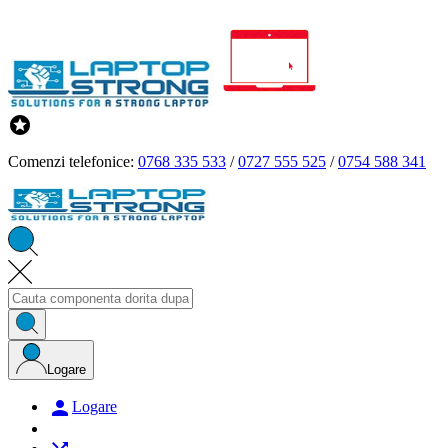

Comenzi telefonice:
0768 335 533
/
0727 555 525
/
0754 588 341
Logare

Logare