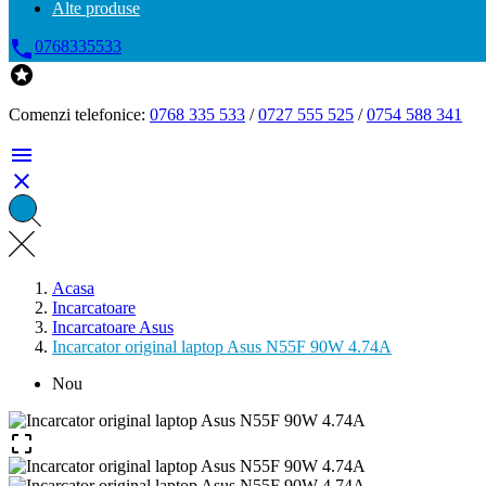
Alte produse

0768335533

Comenzi telefonice:
0768 335 533
/
0727 555 525
/
0754 588 341


Acasa
Incarcatoare
Incarcatoare Asus
Incarcator original laptop Asus N55F 90W 4.74A
Nou
