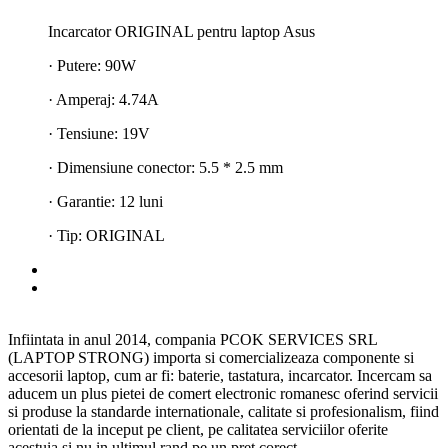
Incarcator ORIGINAL pentru laptop Asus
· Putere: 90W
· Amperaj: 4.74A
· Tensiune: 19V
· Dimensiune conector: 5.5 * 2.5 mm
· Garantie: 12 luni
· Tip: ORIGINAL
Infiintata in anul 2014, compania PCOK SERVICES SRL
(LAPTOP STRONG) importa si comercializeaza componente si
accesorii laptop, cum ar fi: baterie, tastatura, incarcator. Incercam sa
aducem un plus pietei de comert electronic romanesc oferind servicii
si produse la standarde internationale, calitate si profesionalism, fiind
orientati de la inceput pe client, pe calitatea serviciilor oferite
acestuia si nu in ultimul rand pe un pret corect.