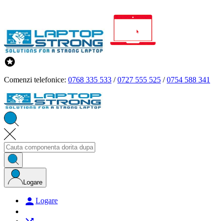

Comenzi telefonice:
0768 335 533
/
0727 555 525
/
0754 588 341
Logare

Logare