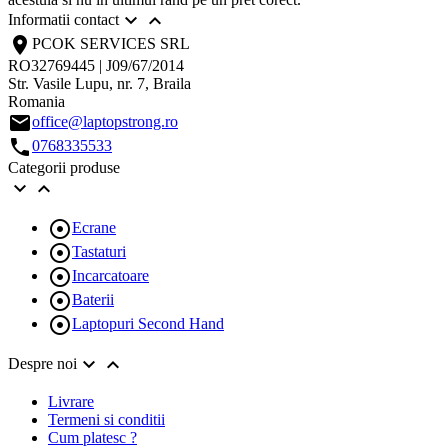


Informatii contact
location_on
PCOK SERVICES SRL
RO32769445 | J09/67/2014
Str. Vasile Lupu, nr. 7, Braila
Romania
email
office@laptopstrong.ro
call
0768335533
Categorii produse



Ecrane

Tastaturi

Incarcatoare

Baterii

Laptopuri Second Hand


Despre noi
Livrare
Termeni si conditii
Cum platesc ?