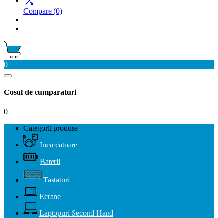

Compare
(0)
0
Cosul de cumparaturi
0
Categorii produse
Incarcatoare
Baterii
Tastaturi
Ecrane
Laptopuri Second Hand