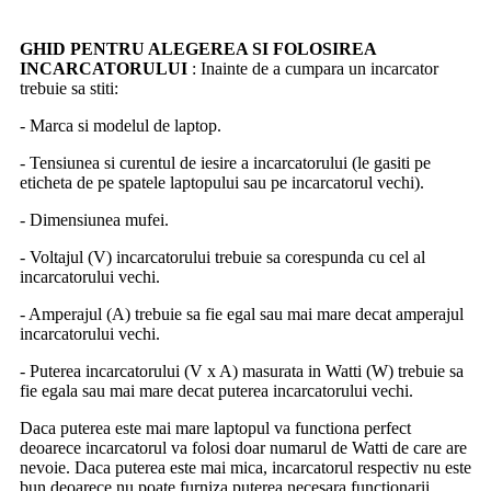
GHID PENTRU ALEGEREA SI FOLOSIREA
INCARCATORULUI
: Inainte de a cumpara un incarcator
trebuie sa stiti:
- Marca si modelul de laptop.
- Tensiunea si curentul de iesire a incarcatorului (le gasiti pe
eticheta de pe spatele laptopului sau pe incarcatorul vechi).
- Dimensiunea mufei.
- Voltajul (V) incarcatorului trebuie sa corespunda cu cel al
incarcatorului vechi.
- Amperajul (A) trebuie sa fie egal sau mai mare decat amperajul
incarcatorului vechi.
- Puterea incarcatorului (V x A) masurata in Watti (W) trebuie sa
fie egala sau mai mare decat puterea incarcatorului vechi.
Daca puterea este mai mare laptopul va functiona perfect
deoarece incarcatorul va folosi doar numarul de Watti de care are
nevoie. Daca puterea este mai mica, incarcatorul respectiv nu este
bun deoarece nu poate furniza puterea necesara functionarii