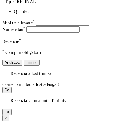
· Tip: ORIGINAL
Quality:
*
Mod de adresare
*
Numele tau
*
Recenzie
*
Campuri obligatorii
Anuleaza
Trimite
Recenzia a fost trimisa
Comentariul tau a fost adaugat!
Da
Recenzia ta nu a putut fi trimisa
Da
×