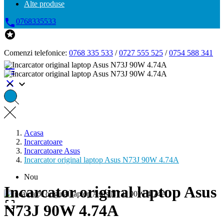
Alte produse

0768335533

Comenzi telefonice:
0768 335 533
/
0727 555 525
/
0754 588 341




Acasa
Incarcatoare
Incarcatoare Asus
Incarcator original laptop Asus N73J 90W 4.74A
Nou
Incarcator original laptop Asus

N73J 90W 4.74A