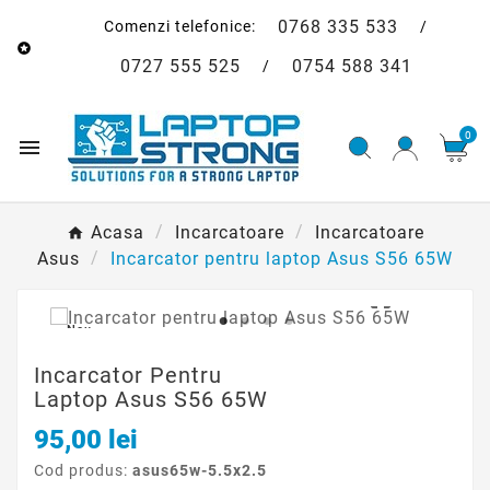
0768 335 533
Comenzi telefonice:
/

0727 555 525
0754 588 341
/
0

Acasa
Incarcatoare
Incarcatoare
Asus
Incarcator pentru laptop Asus S56 65W

Nou
Incarcator Pentru
Laptop Asus S56 65W
95,00 lei
Cod produs:
asus65w-5.5x2.5