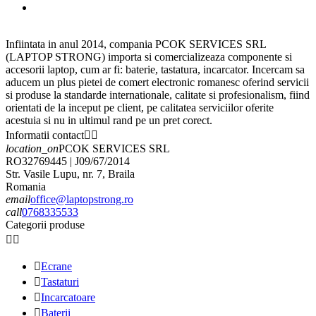
Infiintata in anul 2014, compania PCOK SERVICES SRL
(LAPTOP STRONG) importa si comercializeaza componente si
accesorii laptop, cum ar fi: baterie, tastatura, incarcator. Incercam sa
aducem un plus pietei de comert electronic romanesc oferind servicii
si produse la standarde internationale, calitate si profesionalism, fiind
orientati de la inceput pe client, pe calitatea serviciilor oferite
acestuia si nu in ultimul rand pe un pret corect.
Informatii contact


location_on
PCOK SERVICES SRL
RO32769445 | J09/67/2014
Str. Vasile Lupu, nr. 7, Braila
Romania
email
office@laptopstrong.ro
call
0768335533
Categorii produse



Ecrane

Tastaturi

Incarcatoare

Baterii