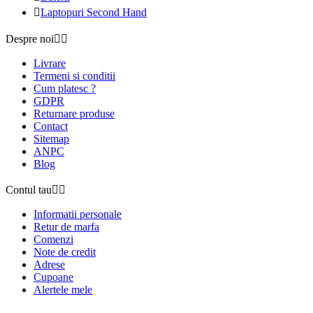

Laptopuri Second Hand
Despre noi


Livrare
Termeni si conditii
Cum platesc ?
GDPR
Returnare produse
Contact
Sitemap
ANPC
Blog
Contul tau


Informatii personale
Retur de marfa
Comenzi
Note de credit
Adrese
Cupoane
Alertele mele