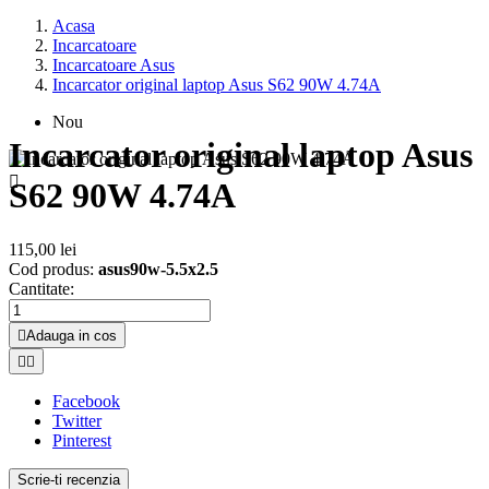
Acasa
Incarcatoare
Incarcatoare Asus
Incarcator original laptop Asus S62 90W 4.74A
Nou
Incarcator original laptop Asus

S62 90W 4.74A
115,00 lei
Cod produs:
asus90w-5.5x2.5
Cantitate:

Adauga in cos


Facebook
Twitter
Pinterest
Scrie-ti recenzia