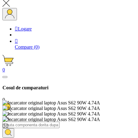

Logare

Compare
(0)
0
Cosul de cumparaturi
0

