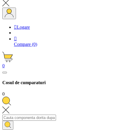

Logare

Compare
(0)
0
Cosul de cumparaturi
0