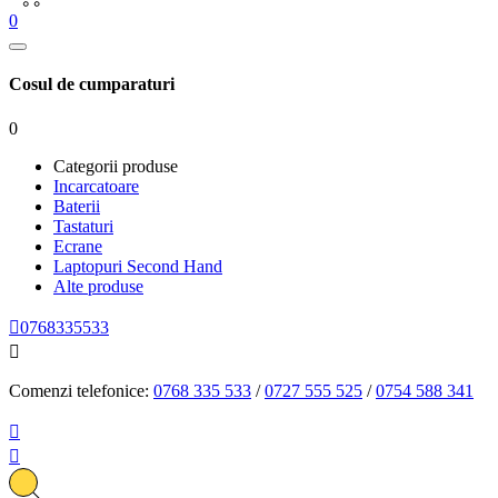
0
Cosul de cumparaturi
0
Categorii produse
Incarcatoare
Baterii
Tastaturi
Ecrane
Laptopuri Second Hand
Alte produse

0768335533

Comenzi telefonice:
0768 335 533
/
0727 555 525
/
0754 588 341

