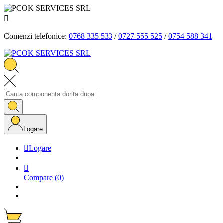

Comenzi telefonice:
0768 335 533
/
0727 555 525
/
0754 588 341
Logare

Logare

Compare
(0)