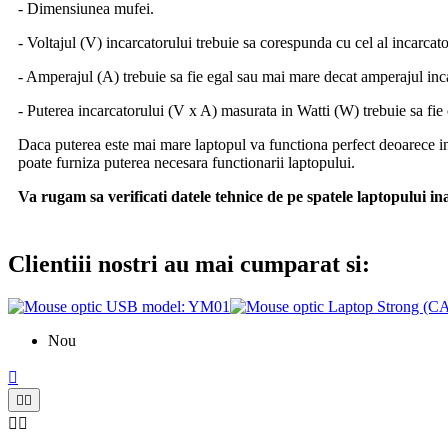
- Dimensiunea mufei.
- Voltajul (V) incarcatorului trebuie sa corespunda cu cel al incarcato
- Amperajul (A) trebuie sa fie egal sau mai mare decat amperajul inc
- Puterea incarcatorului (V x A) masurata in Watti (W) trebuie sa fie
Daca puterea este mai mare laptopul va functiona perfect deoarece in
poate furniza puterea necesara functionarii laptopului.
Va rugam sa verificati datele tehnice de pe spatele laptopului i
Clientiii nostri au mai cumparat si:
Nou




