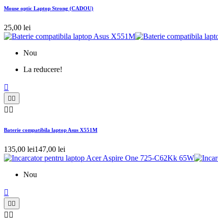
Mouse optic Laptop Strong (CADOU)
25,00 lei
Nou
La reducere!





Baterie compatibila laptop Asus X551M
135,00 lei
147,00 lei
Nou




