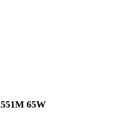
s X551M 65W