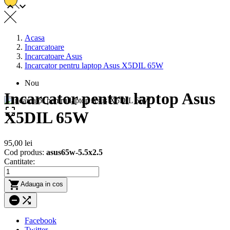


Acasa
Incarcatoare
Incarcatoare Asus
Incarcator pentru laptop Asus X5DIL 65W
Nou
Incarcator pentru laptop Asus

X5DIL 65W
95,00 lei
Cod produs:
asus65w-5.5x2.5
Cantitate:

Adauga in cos


Facebook
Twitter