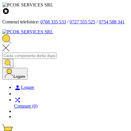

Comenzi telefonice:
0768 335 533
/
0727 555 525
/
0754 588 341
Logare

Logare

Compare
(0)