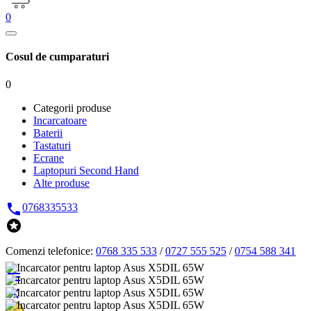
0
Cosul de cumparaturi
0
Categorii produse
Incarcatoare
Baterii
Tastaturi
Ecrane
Laptopuri Second Hand
Alte produse

0768335533

Comenzi telefonice:
0768 335 533
/
0727 555 525
/
0754 588 341

