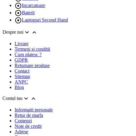

Incarcatoare

Baterii

Laptopuri Second Hand


Despre noi
Livrare
Termeni si conditii
Cum platesc ?
GDPR
Returnare produse
Contact
Sitemap
ANPC
Blog


Contul tau
Informatii personale
Retur de marfa
Comenzi
Note de credit
Adrese