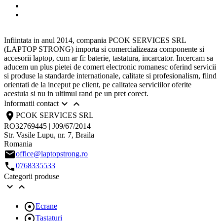
Infiintata in anul 2014, compania PCOK SERVICES SRL
(LAPTOP STRONG) importa si comercializeaza componente si
accesorii laptop, cum ar fi: baterie, tastatura, incarcator. Incercam sa
aducem un plus pietei de comert electronic romanesc oferind servicii
si produse la standarde internationale, calitate si profesionalism, fiind
orientati de la inceput pe client, pe calitatea serviciilor oferite
acestuia si nu in ultimul rand pe un pret corect.


Informatii contact
location_on
PCOK SERVICES SRL
RO32769445 | J09/67/2014
Str. Vasile Lupu, nr. 7, Braila
Romania
email
office@laptopstrong.ro
call
0768335533
Categorii produse



Ecrane

Tastaturi