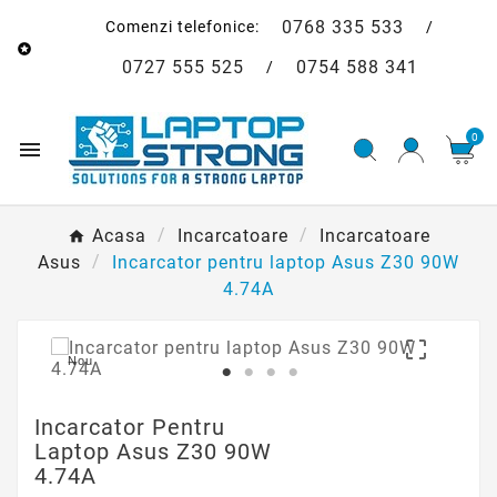
0768 335 533
Comenzi telefonice:
/

0727 555 525
0754 588 341
/
0

Acasa
Incarcatoare
Incarcatoare
Asus
Incarcator pentru laptop Asus Z30 90W
4.74A

Nou
Incarcator Pentru
Laptop Asus Z30 90W
4.74A