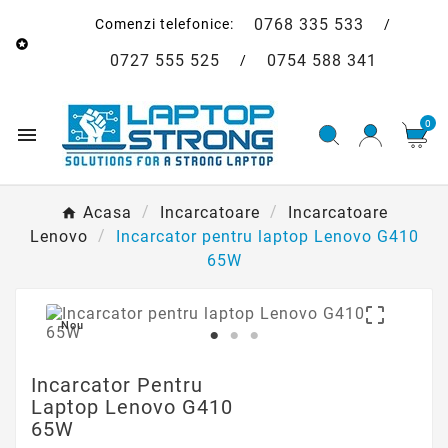
0768 335 533
Comenzi telefonice:
/

0727 555 525
0754 588 341
/
0

Acasa
Incarcatoare
Incarcatoare
Lenovo
Incarcator pentru laptop Lenovo G410
65W

Nou
Incarcator Pentru
Laptop Lenovo G410
65W