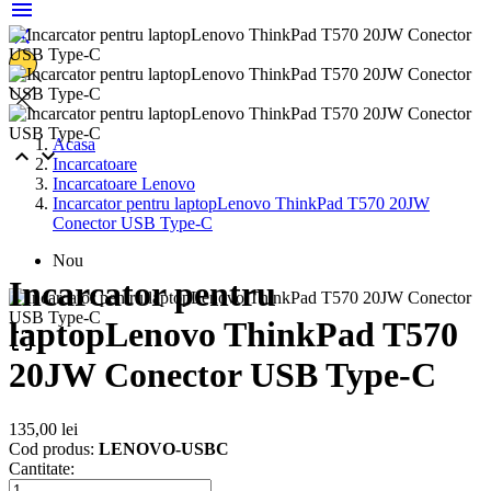


Acasa


Incarcatoare
Incarcatoare Lenovo
Incarcator pentru laptopLenovo ThinkPad T570 20JW
Conector USB Type-C
Nou
Incarcator pentru
laptopLenovo ThinkPad T570

20JW Conector USB Type-C
135,00 lei
Cod produs:
LENOVO-USBC
Cantitate: