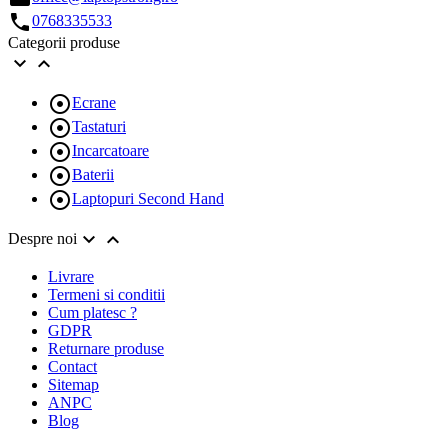
call
0768335533
Categorii produse



Ecrane

Tastaturi

Incarcatoare

Baterii

Laptopuri Second Hand


Despre noi
Livrare
Termeni si conditii
Cum platesc ?
GDPR
Returnare produse
Contact
Sitemap
ANPC
Blog