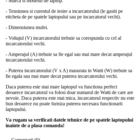
- Marca si modelul de laptop.
- Tensiunea si curentul de iesire a incarcatorului (le gasiti pe
eticheta de pe spatele laptopului sau pe incarcatorul vechi).
- Dimensiunea mufei.
- Voltajul (V) incarcatorului trebuie sa corespunda cu cel al
incarcatorului vechi.
- Amperajul (A) trebuie sa fie egal sau mai mare decat amperajul
incarcatorului vechi.
- Puterea incarcatorului (V x A) masurata in Watti (W) trebuie sa
fie egala sau mai mare decat puterea incarcatorului vechi.
Daca puterea este mai mare laptopul va functiona perfect
deoarece incarcatorul va folosi doar numarul de Watti de care are
nevoie. Daca puterea este mai mica, incarcatorul respectiv nu este
bun deoarece nu poate furniza puterea necesara functionarii
laptopului.
Va rugam sa verificati datele tehnice de pe spatele laptopului
inainte de a plasa comanda!
Comentarii (0)