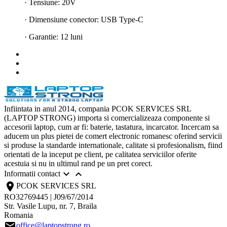
· Tensiune: 20V
· Dimensiune conector: USB Type-C
· Garantie: 12 luni
Infiintata in anul 2014, compania PCOK SERVICES SRL
(LAPTOP STRONG) importa si comercializeaza componente si
accesorii laptop, cum ar fi: baterie, tastatura, incarcator. Incercam sa
aducem un plus pietei de comert electronic romanesc oferind servicii
si produse la standarde internationale, calitate si profesionalism, fiind
orientati de la inceput pe client, pe calitatea serviciilor oferite
acestuia si nu in ultimul rand pe un pret corect.


Informatii contact
location_on
PCOK SERVICES SRL
RO32769445 | J09/67/2014
Str. Vasile Lupu, nr. 7, Braila
Romania
email
office@laptopstrong.ro