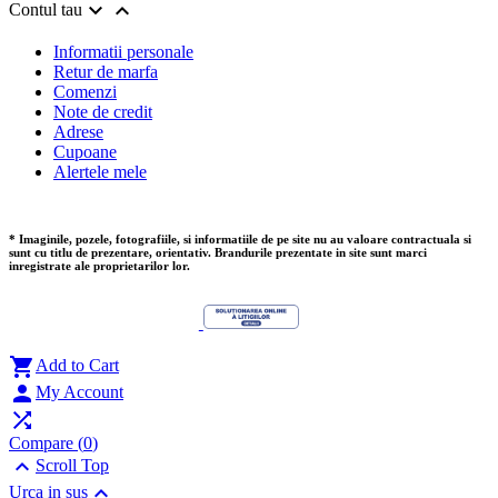


Contul tau
Informatii personale
Retur de marfa
Comenzi
Note de credit
Adrese
Cupoane
Alertele mele
* Imaginile, pozele, fotografiile, si informatiile de pe site nu au valoare contractuala si
sunt cu titlu de prezentare, orientativ. Brandurile prezentate in site sunt marci
inregistrate ale proprietarilor lor.

Add to Cart

My Account

Compare (
0
)

Scroll Top

Urca in sus