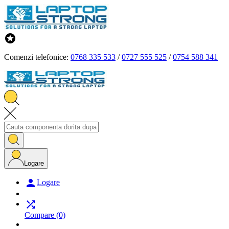

Comenzi telefonice:
0768 335 533
/
0727 555 525
/
0754 588 341
Logare

Logare

Compare
(0)