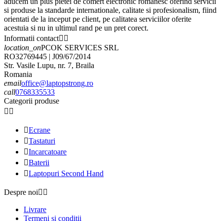
aducem un plus pietei de comert electronic romanesc oferind servicii
si produse la standarde internationale, calitate si profesionalism, fiind
orientati de la inceput pe client, pe calitatea serviciilor oferite
acestuia si nu in ultimul rand pe un pret corect.
Informatii contact


location_on
PCOK SERVICES SRL
RO32769445 | J09/67/2014
Str. Vasile Lupu, nr. 7, Braila
Romania
email
office@laptopstrong.ro
call
0768335533
Categorii produse



Ecrane

Tastaturi

Incarcatoare

Baterii

Laptopuri Second Hand
Despre noi


Livrare
Termeni si conditii