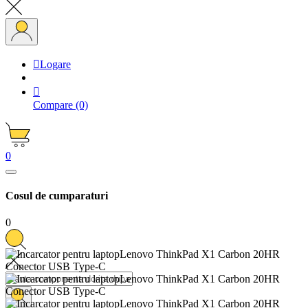

Logare

Compare
(0)
0
Cosul de cumparaturi
0