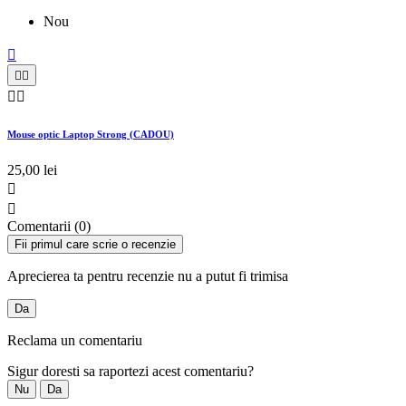
Nou





Mouse optic Laptop Strong (CADOU)
25,00 lei


Comentarii (0)
Fii primul care scrie o recenzie
Aprecierea ta pentru recenzie nu a putut fi trimisa
Da
Reclama un comentariu
Sigur doresti sa raportezi acest comentariu?
Nu
Da