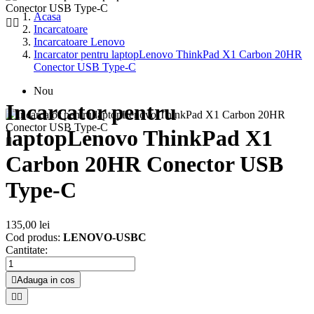
Acasa


Incarcatoare
Incarcatoare Lenovo
Incarcator pentru laptopLenovo ThinkPad X1 Carbon 20HR
Conector USB Type-C
Nou
Incarcator pentru
laptopLenovo ThinkPad X1

Carbon 20HR Conector USB
Type-C
135,00 lei
Cod produs:
LENOVO-USBC
Cantitate:

Adauga in cos

