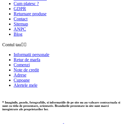
Cum platesc ?
GDPR
Returnare produse
Contact
Sitemap
ANPC
Blog
Contul tau


Informatii personale
Retur de marfa
Comenzi
Note de credit
Adrese
Cupoane
Alertele mele
* Imaginile, pozele, fotografiile, si informatiile de pe site nu au valoare contractuala si
sunt cu titlu de prezentare, orientativ. Brandurile prezentate in site sunt marci
inregistrate ale proprietarilor lor.