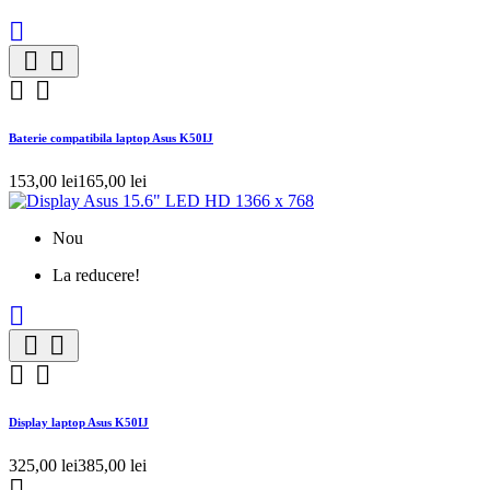





Baterie compatibila laptop Asus K50IJ
153,00 lei
165,00 lei
Nou
La reducere!





Display laptop Asus K50IJ
325,00 lei
385,00 lei
