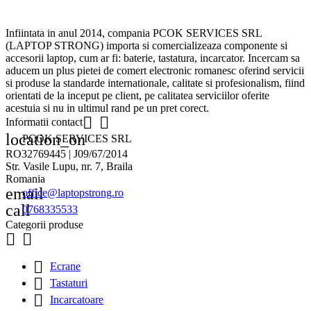
Infiintata in anul 2014, compania PCOK SERVICES SRL
(LAPTOP STRONG) importa si comercializeaza componente si
accesorii laptop, cum ar fi: baterie, tastatura, incarcator. Incercam sa
aducem un plus pietei de comert electronic romanesc oferind servicii
si produse la standarde internationale, calitate si profesionalism, fiind
orientati de la inceput pe client, pe calitatea serviciilor oferite
acestuia si nu in ultimul rand pe un pret corect.


Informatii contact
location_on
PCOK SERVICES SRL
RO32769445 | J09/67/2014
Str. Vasile Lupu, nr. 7, Braila
Romania
email
office@laptopstrong.ro
call
0768335533
Categorii produse



Ecrane

Tastaturi

Incarcatoare