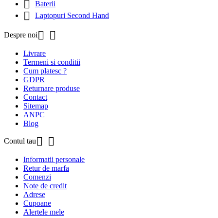

Baterii

Laptopuri Second Hand


Despre noi
Livrare
Termeni si conditii
Cum platesc ?
GDPR
Returnare produse
Contact
Sitemap
ANPC
Blog


Contul tau
Informatii personale
Retur de marfa
Comenzi
Note de credit
Adrese
Cupoane
Alertele mele