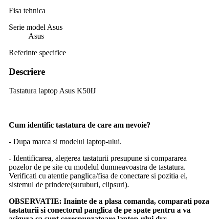
Fisa tehnica
Serie model Asus
Asus
Referinte specifice
Descriere
Tastatura laptop Asus K50IJ
Cum identific tastatura de care am nevoie?
- Dupa marca si modelul laptop-ului.
- Identificarea, alegerea tastaturii presupune si compararea
pozelor de pe site cu modelul dumneavoastra de tastatura.
Verificati cu atentie panglica/fisa de conectare si pozitia ei,
sistemul de prindere(suruburi, clipsuri).
OBSERVATIE:
Inainte de a plasa comanda, comparati poza
tastaturii si conectorul panglica de pe spate pentru a va
asigura ca sunt corespunzatoare laptop-ului dvs