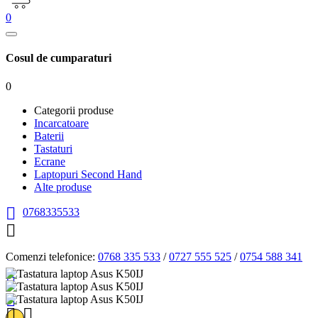
0
Cosul de cumparaturi
0
Categorii produse
Incarcatoare
Baterii
Tastaturi
Ecrane
Laptopuri Second Hand
Alte produse

0768335533

Comenzi telefonice:
0768 335 533
/
0727 555 525
/
0754 588 341



