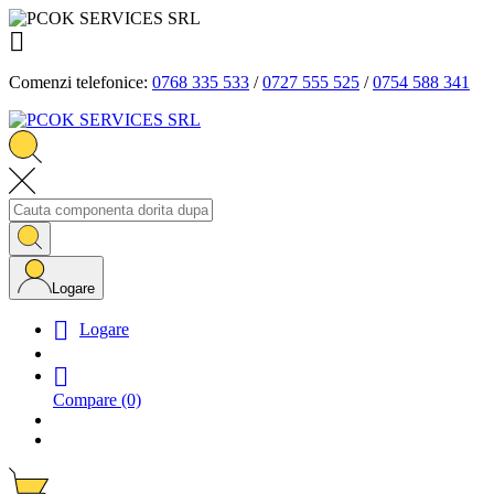

Comenzi telefonice:
0768 335 533
/
0727 555 525
/
0754 588 341
Logare

Logare

Compare
(0)