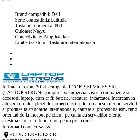
Brand compatibil: Dell
Serie compatibila:Latitude
Tastatura numerica: NU
Culoare: Negru
Conectivitate: Panglica date
Limba tastatura : Tastatura Internationala
Infiintata in anul 2014, compania PCOK SERVICES SRL
(LAPTOP STRONG) importa si comercializeaza componente si
accesorii laptop, cum ar fi: baterie, tastatura, incarcator. Incercam sa
aducem un plus pietei de comert electronic romanesc oferind servicii
si produse la standarde internationale, calitate si profesionalism, fiind
orientati de la inceput pe client, pe calitatea serviciilor oferite
acestuia si nu in ultimul rand pe un pret corect.


Informatii contact
location_on
PCOK SERVICES SRL