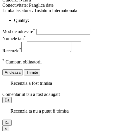
Conectivitate: Panglica date
Limba tastatura : Tastatura Internationala
Quality:
*
Mod de adresare
*
Numele tau
*
Recenzie
*
Campuri obligatorii
Anuleaza
Trimite
Recenzia a fost trimisa
Comentariul tau a fost adaugat!
Da
Recenzia ta nu a putut fi trimisa
Da
×