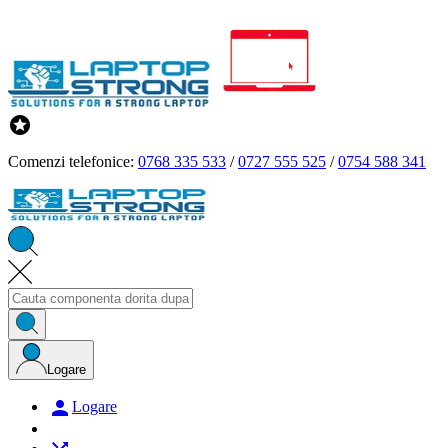

Comenzi telefonice:
0768 335 533
/
0727 555 525
/
0754 588 341
Logare

Logare