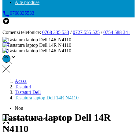
Alte produse

0768335533

Comenzi telefonice:
0768 335 533
/
0727 555 525
/
0754 588 341




Acasa
Tastaturi
Tastaturi Dell
Tastatura laptop Dell 14R N4110
Nou
Tastatura laptop Dell 14R

N4110