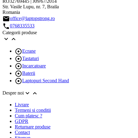
RO32769445 | J09/67/2014
Str. Vasile Lupu, nr. 7, Braila
Romania
email
office@laptopstrong.ro
call
0768335533
Categorii produse



Ecrane

Tastaturi

Incarcatoare

Baterii

Laptopuri Second Hand


Despre noi
Livrare
Termeni si conditii
Cum platesc ?
GDPR
Returnare produse
Contact
Sitemap