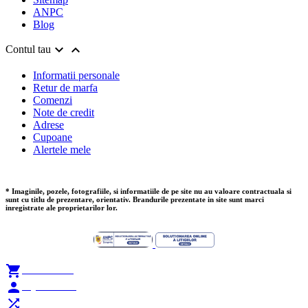
ANPC
Blog


Contul tau
Informatii personale
Retur de marfa
Comenzi
Note de credit
Adrese
Cupoane
Alertele mele
* Imaginile, pozele, fotografiile, si informatiile de pe site nu au valoare contractuala si
sunt cu titlu de prezentare, orientativ. Brandurile prezentate in site sunt marci
inregistrate ale proprietarilor lor.

Add to Cart

My Account
