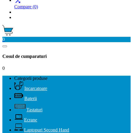

Compare
(0)
0
Cosul de cumparaturi
0
Categorii produse
Incarcatoare
Baterii
Tastaturi
Ecrane
Laptopuri Second Hand