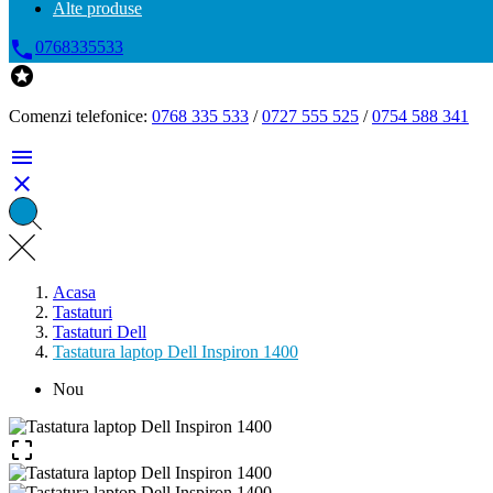
Alte produse

0768335533

Comenzi telefonice:
0768 335 533
/
0727 555 525
/
0754 588 341


Acasa
Tastaturi
Tastaturi Dell
Tastatura laptop Dell Inspiron 1400
Nou
