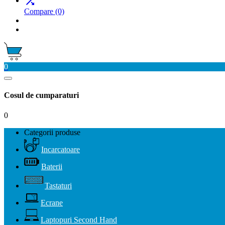

Compare
(0)
0
Cosul de cumparaturi
0
Categorii produse
Incarcatoare
Baterii
Tastaturi
Ecrane
Laptopuri Second Hand