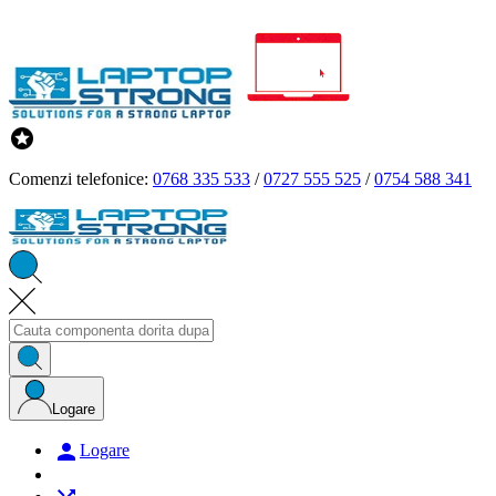

Comenzi telefonice:
0768 335 533
/
0727 555 525
/
0754 588 341
Logare

Logare