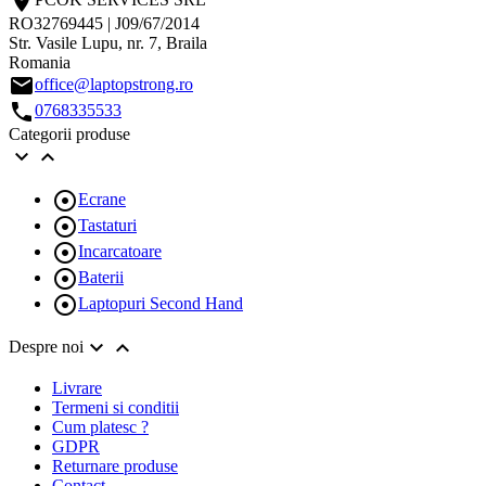
location_on
RO32769445 | J09/67/2014
Str. Vasile Lupu, nr. 7, Braila
Romania
email
office@laptopstrong.ro
call
0768335533
Categorii produse



Ecrane

Tastaturi

Incarcatoare

Baterii

Laptopuri Second Hand


Despre noi
Livrare
Termeni si conditii
Cum platesc ?
GDPR
Returnare produse
Contact