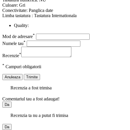
Culoare: Gri
Conectivitate: Panglica date
Limba tastatura : Tastatura Internationala
Quality:
*
Mod de adresare
*
Numele tau
*
Recenzie
*
Campuri obligatorii
Anuleaza
Trimite
Recenzia a fost trimisa
Comentariul tau a fost adaugat!
Da
Recenzia ta nu a putut fi trimisa
Da