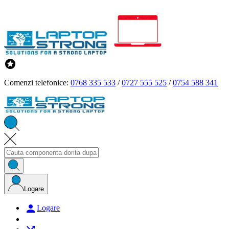

Comenzi telefonice:
0768 335 533
/
0727 555 525
/
0754 588 341
Logare

Logare