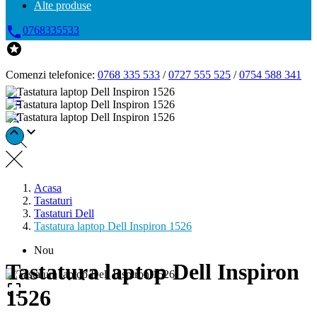
Alte produse

0768335533

Comenzi telefonice:
0768 335 533
/
0727 555 525
/
0754 588 341




Acasa
Tastaturi
Tastaturi Dell
Tastatura laptop Dell Inspiron 1526
Nou
Tastatura laptop Dell Inspiron

1526