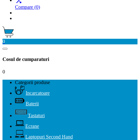

Compare
(0)
0
Cosul de cumparaturi
0
Categorii produse
Incarcatoare
Baterii
Tastaturi
Ecrane
Laptopuri Second Hand