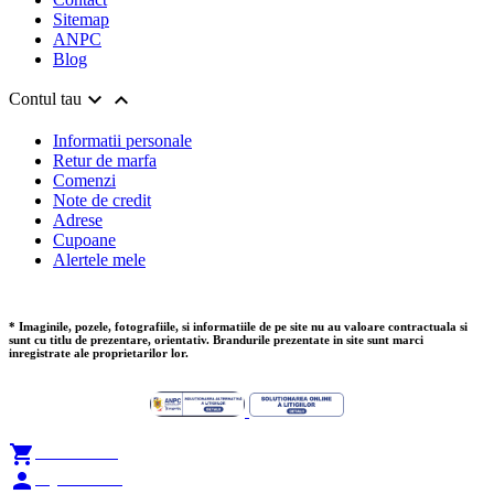
Sitemap
ANPC
Blog


Contul tau
Informatii personale
Retur de marfa
Comenzi
Note de credit
Adrese
Cupoane
Alertele mele
* Imaginile, pozele, fotografiile, si informatiile de pe site nu au valoare contractuala si
sunt cu titlu de prezentare, orientativ. Brandurile prezentate in site sunt marci
inregistrate ale proprietarilor lor.

Add to Cart

My Account