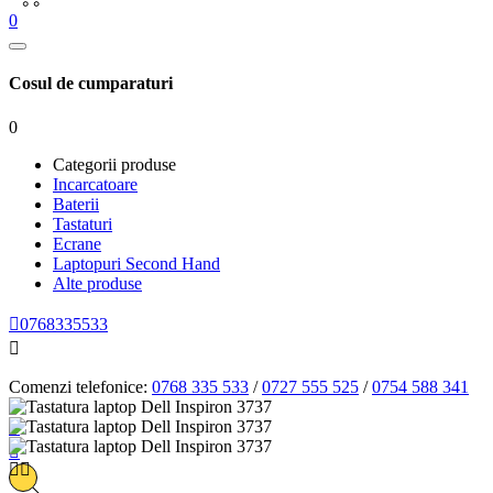
0
Cosul de cumparaturi
0
Categorii produse
Incarcatoare
Baterii
Tastaturi
Ecrane
Laptopuri Second Hand
Alte produse

0768335533

Comenzi telefonice:
0768 335 533
/
0727 555 525
/
0754 588 341



