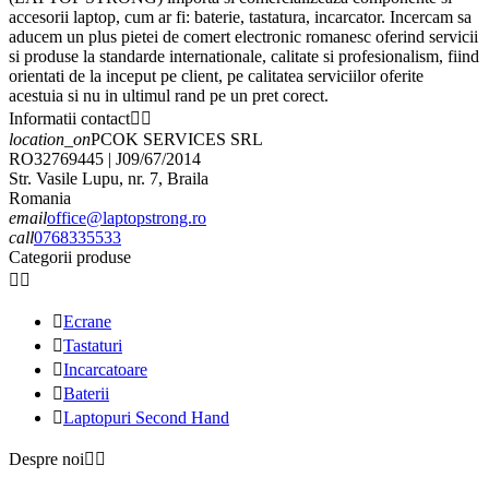
accesorii laptop, cum ar fi: baterie, tastatura, incarcator. Incercam sa
aducem un plus pietei de comert electronic romanesc oferind servicii
si produse la standarde internationale, calitate si profesionalism, fiind
orientati de la inceput pe client, pe calitatea serviciilor oferite
acestuia si nu in ultimul rand pe un pret corect.
Informatii contact


location_on
PCOK SERVICES SRL
RO32769445 | J09/67/2014
Str. Vasile Lupu, nr. 7, Braila
Romania
email
office@laptopstrong.ro
call
0768335533
Categorii produse



Ecrane

Tastaturi

Incarcatoare

Baterii

Laptopuri Second Hand
Despre noi

