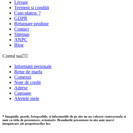
Livrare
Termeni si conditii
Cum platesc ?
GDPR
Returnare produse
Contact
Sitemap
ANPC
Blog
Contul tau


Informatii personale
Retur de marfa
Comenzi
Note de credit
Adrese
Cupoane
Alertele mele
* Imaginile, pozele, fotografiile, si informatiile de pe site nu au valoare contractuala si
sunt cu titlu de prezentare, orientativ. Brandurile prezentate in site sunt marci
inregistrate ale proprietarilor lor.