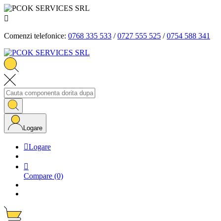

Comenzi telefonice:
0768 335 533
/
0727 555 525
/
0754 588 341
Logare

Logare

Compare
(0)