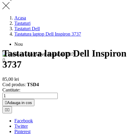
Acasa
Tastaturi
Tastaturi Dell
Tastatura laptop Dell Inspiron 3737
Nou
Tastatura laptop Dell Inspiron

3737
85,00 lei
Cod produs:
TSD4
Cantitate:

Adauga in cos


Facebook
Twitter
Pinterest