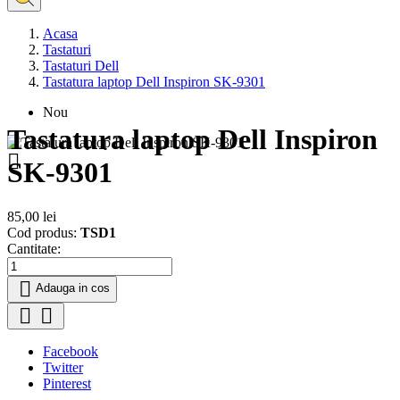
Acasa
Tastaturi
Tastaturi Dell
Tastatura laptop Dell Inspiron SK-9301
Nou
Tastatura laptop Dell Inspiron

SK-9301
85,00 lei
Cod produs:
TSD1
Cantitate:

Adauga in cos


Facebook
Twitter
Pinterest