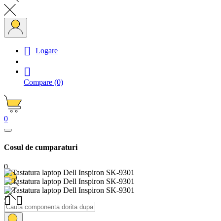

Logare

Compare
(0)
0
Cosul de cumparaturi
0

