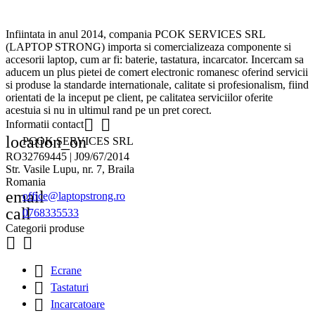
Infiintata in anul 2014, compania PCOK SERVICES SRL
(LAPTOP STRONG) importa si comercializeaza componente si
accesorii laptop, cum ar fi: baterie, tastatura, incarcator. Incercam sa
aducem un plus pietei de comert electronic romanesc oferind servicii
si produse la standarde internationale, calitate si profesionalism, fiind
orientati de la inceput pe client, pe calitatea serviciilor oferite
acestuia si nu in ultimul rand pe un pret corect.


Informatii contact
location_on
PCOK SERVICES SRL
RO32769445 | J09/67/2014
Str. Vasile Lupu, nr. 7, Braila
Romania
email
office@laptopstrong.ro
call
0768335533
Categorii produse



Ecrane

Tastaturi

Incarcatoare