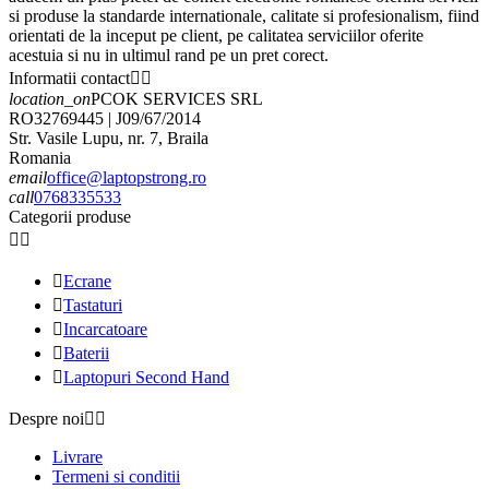
si produse la standarde internationale, calitate si profesionalism, fiind
orientati de la inceput pe client, pe calitatea serviciilor oferite
acestuia si nu in ultimul rand pe un pret corect.
Informatii contact


location_on
PCOK SERVICES SRL
RO32769445 | J09/67/2014
Str. Vasile Lupu, nr. 7, Braila
Romania
email
office@laptopstrong.ro
call
0768335533
Categorii produse



Ecrane

Tastaturi

Incarcatoare

Baterii

Laptopuri Second Hand
Despre noi


Livrare
Termeni si conditii