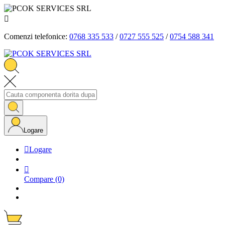

Comenzi telefonice:
0768 335 533
/
0727 555 525
/
0754 588 341
Logare

Logare

Compare
(0)