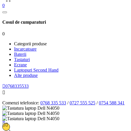
0
Cosul de cumparaturi
0
Categorii produse
Incarcatoare
Baterii
Tastaturi
Ecrane
Laptopuri Second Hand
Alte produse

0768335533

Comenzi telefonice:
0768 335 533
/
0727 555 525
/
0754 588 341



