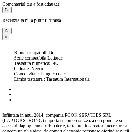
Comentariul tau a fost adaugat!
Da
Recenzia ta nu a putut fi trimisa
Da
×
Brand compatibil: Dell
Serie compatibila:Latitude
Tastatura numerica: NU
Culoare: Negru
Conectivitate: Panglica date
Limba tastatura : Tastatura Internationala
Infiintata in anul 2014, compania PCOK SERVICES SRL
(LAPTOP STRONG) importa si comercializeaza componente si
accesorii laptop, cum ar fi: baterie, tastatura, incarcator. Incercam sa
aducem un plus pietei de comert electronic romanesc oferind servicii