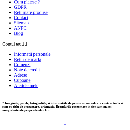
Cum platesc ?
GDPR
Returnare produse
Contact
Sitemap
ANPC
Blog
Contul tau


Informatii personale
Retur de marfa
Comenzi
Note de credit
Adrese
Cupoane
Alertele mele
* Imaginile, pozele, fotografiile, si informatiile de pe site nu au valoare contractuala si
sunt cu titlu de prezentare, orientativ. Brandurile prezentate in site sunt marci
inregistrate ale proprietarilor lor.