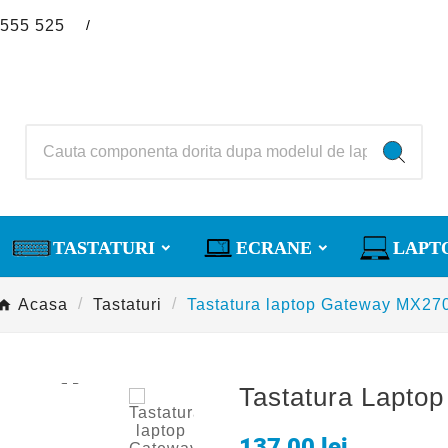
/
 555 525
TASTATURI
ECRANE
LAPT
Acasa
Tastaturi
Tastatura laptop Gateway MX27

Tastatura Lapto
137,00 lei