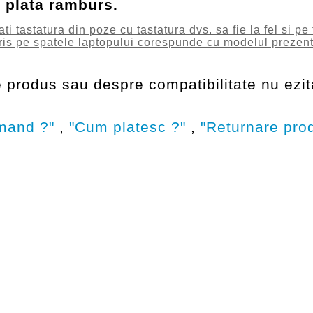
u plata ramburs.
tastatura din poze cu tastatura dvs. sa fie la fel si pe 
ris pe spatele laptopului corespunde cu modelul prezenta
 produs sau despre compatibilitate nu ezita
mand ?"
,
"Cum platesc ?"
,
"Returnare pro