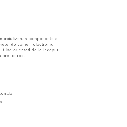
ercializeaza componente si
pietei de comert electronic
 fiind orientati de la inceput
n pret corect.
rsonale
fa
t