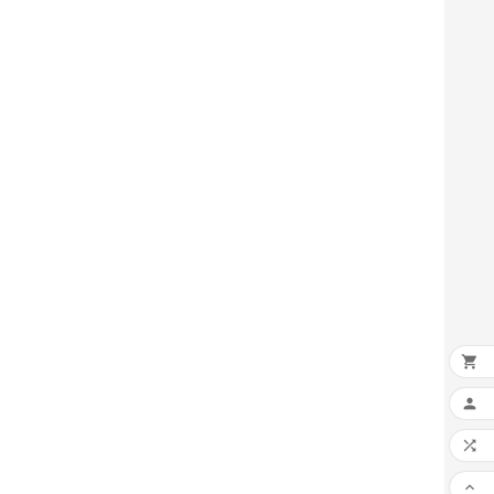



