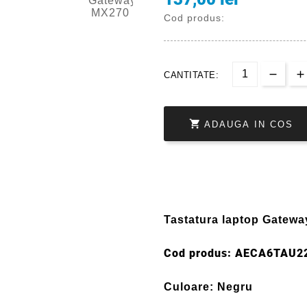
Cod produs:
CANTITATE:

ADAUGA IN COS
Tastatura laptop Gatew
Cod produs: AECA6TAU2
Culoare: Negru