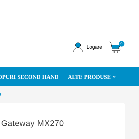
0
Logare
OPURI SECOND HAND
ALTE PRODUSE
0
p Gateway MX270