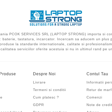
compania PCOK SERVICES SRL (LAPTOP STRONG) importa si com
i: baterie, tastatura, incarcator. Incercam sa aducem un plus 
produse la standarde internationale, calitate si profesionalism,
 calitatea serviciilor oferite acestuia si nu in ultimul rand pe u
 Produse
Despre Noi
Contul Tau
Livrare
Informatii pe
Termeni si conditii
Retur de mar
re
Cum platesc ?
Comenzi
GDPR
Note de credi