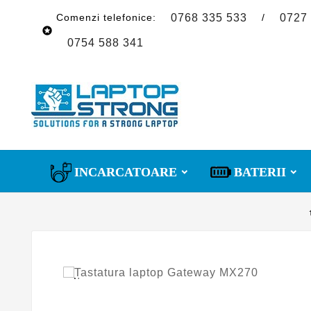
Comenzi telefonice:
/
0768 335 533
0727

0754 588 341
INCARCATOARE
BATERII
Nou