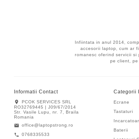
Infiintata in anul 2014, 
accesorii laptop, cum ar f
romanesc oferind servicii si 
pe client, pe
Informatii Contact
Categorii
PCOK SERVICES SRL
location_on
Ecrane
RO32769445 | J09/67/2014
Tastaturi
Str. Vasile Lupu, nr. 7, Braila
Romania
Incarcatoa
office@laptopstrong.ro
email
Baterii
0768335533
call