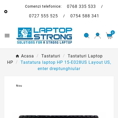
0768 335 533
Comenzi telefonice:
/

0727 555 525
0754 588 341
/
0

Acasa
Tastaturi
Tastaturi Laptop
HP
Tastatura laptop HP 15-E028US Layout US,
enter dreptunghiular
Nou