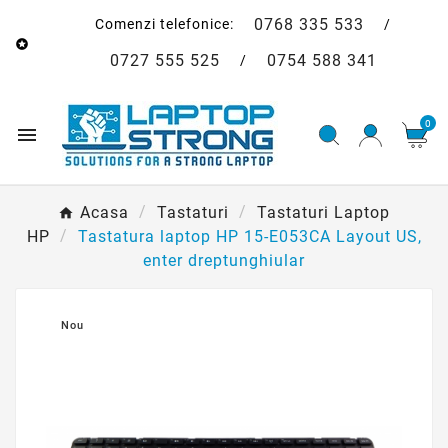
0768 335 533
Comenzi telefonice:
/

0727 555 525
0754 588 341
/
0

Acasa
Tastaturi
Tastaturi Laptop
HP
Tastatura laptop HP 15-E053CA Layout US,
enter dreptunghiular
Nou