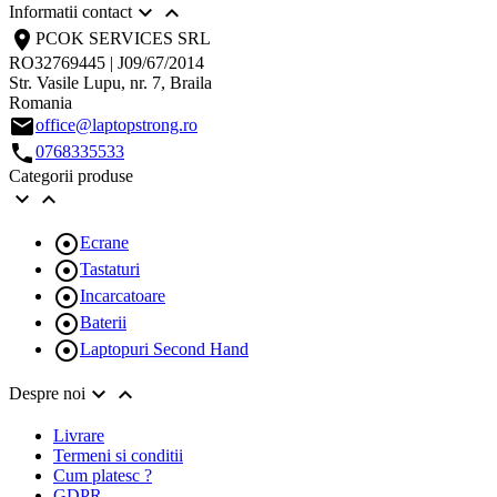


Informatii contact
location_on
PCOK SERVICES SRL
RO32769445 | J09/67/2014
Str. Vasile Lupu, nr. 7, Braila
Romania
email
office@laptopstrong.ro
call
0768335533
Categorii produse



Ecrane

Tastaturi

Incarcatoare

Baterii

Laptopuri Second Hand


Despre noi
Livrare
Termeni si conditii
Cum platesc ?
GDPR