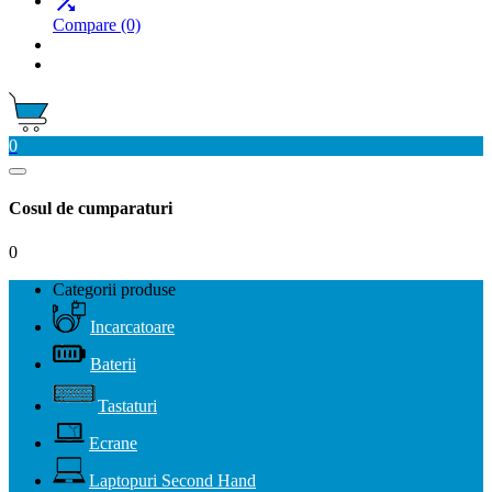

Compare
(0)
0
Cosul de cumparaturi
0
Categorii produse
Incarcatoare
Baterii
Tastaturi
Ecrane
Laptopuri Second Hand