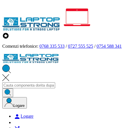

Comenzi telefonice:
0768 335 533
/
0727 555 525
/
0754 588 341
Logare

Logare