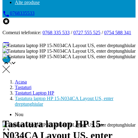
Alte produse

0768335533

Comenzi telefonice:
0768 335 533
/
0727 555 525
/
0754 588 341




Acasa
Tastaturi
Tastaturi Laptop HP
Tastatura laptop HP 15-N034CA Layout US, enter
dreptunghiular
Nou
Tastatura laptop HP 15-

N034CA Layout US, enter