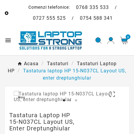
0768 335 533
Comenzi telefonice:
/

0727 555 525
0754 588 341
/
0

Acasa
Tastaturi
Tastaturi Laptop
HP
Tastatura laptop HP 15-N037CL Layout US,
enter dreptunghiular

Nou
Tastatura Laptop HP
15-N037CL Layout US,
Enter Dreptunghiular