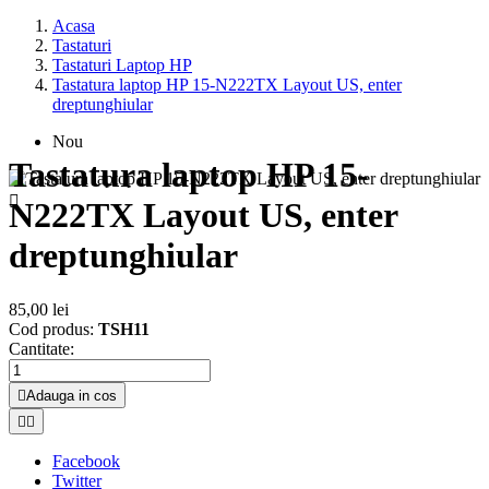
Acasa
Tastaturi
Tastaturi Laptop HP
Tastatura laptop HP 15-N222TX Layout US, enter
dreptunghiular
Nou
Tastatura laptop HP 15-

N222TX Layout US, enter
dreptunghiular
85,00 lei
Cod produs:
TSH11
Cantitate:

Adauga in cos


Facebook
Twitter