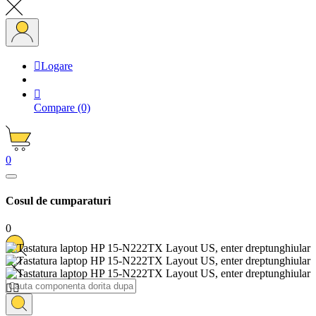

Logare

Compare
(0)
0
Cosul de cumparaturi
0

