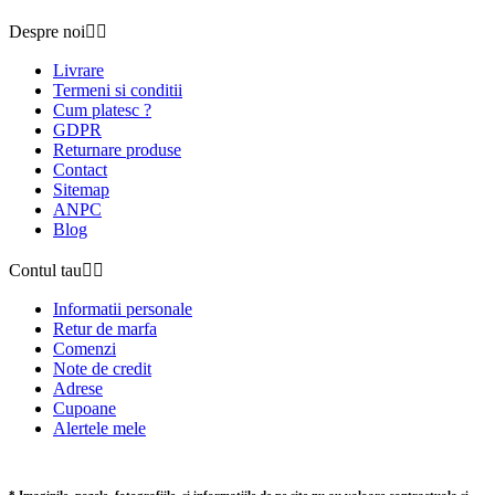
Despre noi


Livrare
Termeni si conditii
Cum platesc ?
GDPR
Returnare produse
Contact
Sitemap
ANPC
Blog
Contul tau


Informatii personale
Retur de marfa
Comenzi
Note de credit
Adrese
Cupoane
Alertele mele
* Imaginile, pozele, fotografiile, si informatiile de pe site nu au valoare contractuala si