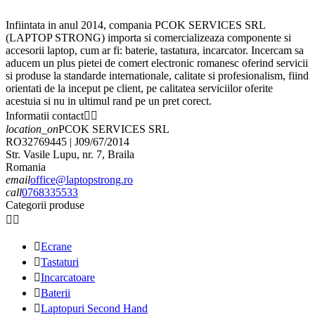
Infiintata in anul 2014, compania PCOK SERVICES SRL
(LAPTOP STRONG) importa si comercializeaza componente si
accesorii laptop, cum ar fi: baterie, tastatura, incarcator. Incercam sa
aducem un plus pietei de comert electronic romanesc oferind servicii
si produse la standarde internationale, calitate si profesionalism, fiind
orientati de la inceput pe client, pe calitatea serviciilor oferite
acestuia si nu in ultimul rand pe un pret corect.
Informatii contact


location_on
PCOK SERVICES SRL
RO32769445 | J09/67/2014
Str. Vasile Lupu, nr. 7, Braila
Romania
email
office@laptopstrong.ro
call
0768335533
Categorii produse



Ecrane

Tastaturi

Incarcatoare

Baterii

Laptopuri Second Hand