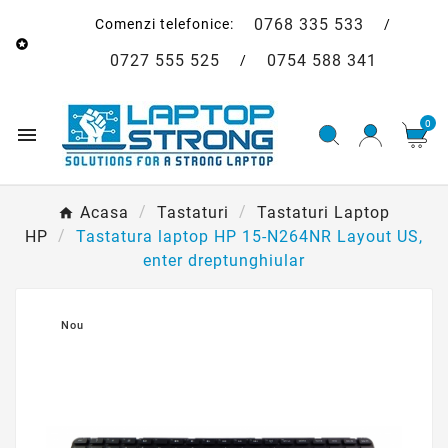
0768 335 533
Comenzi telefonice:
/

0727 555 525
0754 588 341
/
0

Acasa
Tastaturi
Tastaturi Laptop
HP
Tastatura laptop HP 15-N264NR Layout US,
enter dreptunghiular
Nou