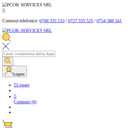

Comenzi telefonice:
0768 335 533
/
0727 555 525
/
0754 588 341
Logare

Logare

Compare
(0)