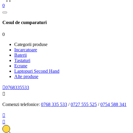
0
Cosul de cumparaturi
0
Categorii produse
Incarcatoare
Baterii
Tastaturi
Ecrane
Laptopuri Second Hand
Alte produse

0768335533

Comenzi telefonice:
0768 335 533
/
0727 555 525
/
0754 588 341

