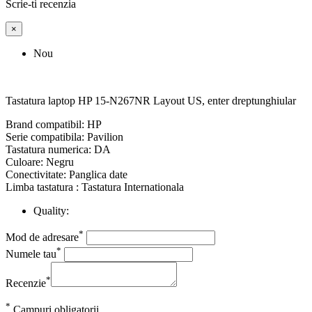
Scrie-ti recenzia
×
Nou
Tastatura laptop HP 15-N267NR Layout US, enter dreptunghiular
Brand compatibil: HP
Serie compatibila: Pavilion
Tastatura numerica: DA
Culoare: Negru
Conectivitate: Panglica date
Limba tastatura : Tastatura Internationala
Quality:
*
Mod de adresare
*
Numele tau
*
Recenzie
*
Campuri obligatorii