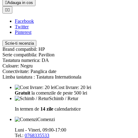

Adauga in cos


Facebook
Twitter
Pinterest
Scrie-ti recenzia
Brand compatibil: HP
Serie compatibila: Pavilion
Tastatura numerica: DA
Culoare: Negru
Conectivitate: Panglica date
Limba tastatura : Tastatura Internationala
Cost livrare: 20 lei
Gratuit
la comenzile de peste 500 lei
Schimb / Retur
In termen de
14 zile
calendaristice
Comenzi
Luni - Vineri, 09:00-17:00
Tel.:
0768335533