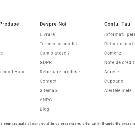
 Produse
Despre Noi
Contul Tau
Livrare
Informatii per
Termeni si conditii
Retur de marf
re
Cum platesc ?
Comenzi
GDPR
Note de credit
Second Hand
Returnare produse
Adrese
Contact
Cupoane
Sitemap
Alertele mele
ANPC
Blog
re contractuala si sunt cu titlu de prezentare, orientativ. Brandurile prezent