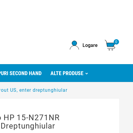
0
Logare
URI SECOND HAND
ALTE PRODUSE
ut US, enter dreptunghiular
op HP 15-N271NR
 Dreptunghiular