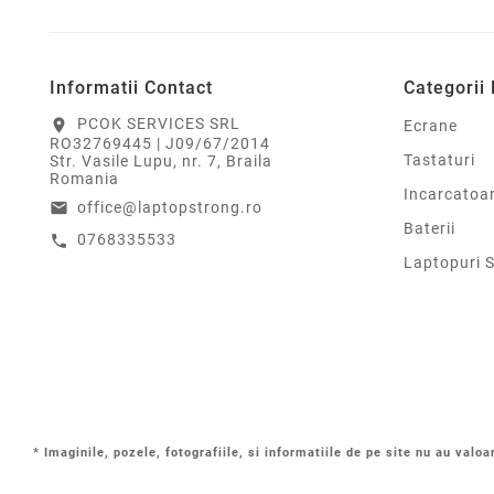
Informatii Contact
Categorii
PCOK SERVICES SRL
location_on
Ecrane
RO32769445 | J09/67/2014
Tastaturi
Str. Vasile Lupu, nr. 7, Braila
Romania
Incarcatoa
office@laptopstrong.ro
email
Baterii
0768335533
call
Laptopuri 
* Imaginile, pozele, fotografiile, si informatiile de pe site nu au valoa