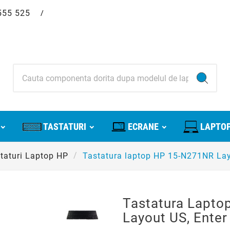
555 525
/
TASTATURI
ECRANE
LAPTOP
taturi Laptop HP
Tastatura laptop HP 15-N271NR Layo
Tastatura Lapt
Layout US, Enter