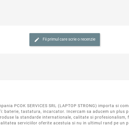
Fii primul care scrie o recenzie
 compania PCOK SERVICES SRL (LAPTOP STRONG) importa si come
fi: baterie, tastatura, incarcator. Incercam sa aducem un plus p
roduse la standarde internationale, calitate si profesionalism, f
calitatea serviciilor oferite acestuia si nu in ultimul rand pe un 