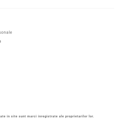
sonale
a
ate in site sunt marci inregistrate ale proprietarilor lor.