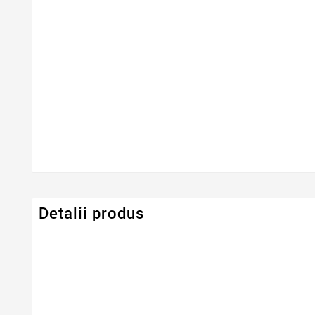
Detalii produs
Serie Model HP - Compaq
Pavilion